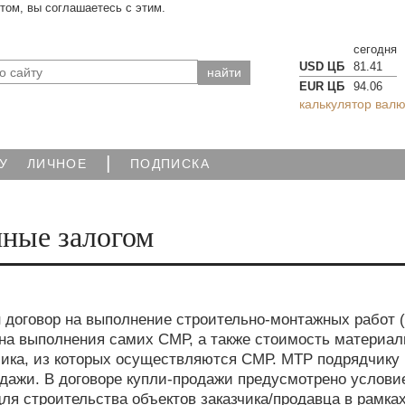
йтом, вы соглашаетесь с этим.
сегодня
USD ЦБ
81.41
EUR ЦБ
94.06
калькулятор валю
|
У
ЛИЧНОЕ
ПОДПИСКА
нные залогом
 договор на выполнение строительно-монтажных работ 
на выполнения самих СМР, а также стоимость материал
зчика, из которых осуществляются СМР. МТР подрядчику
дажи. В договоре купли-продажи предусмотрено услови
для строительства объектов заказчика/продавца в рамка