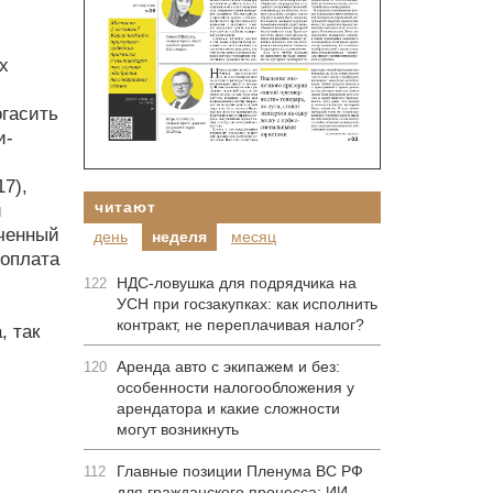
х
огасить
и-
7),
читают
й
еченный
день
неделя
месяц
 оплата
НДС-ловушка для подрядчика на
122
УСН при госзакупках: как исполнить
контракт, не переплачивая налог?
, так
Аренда авто с экипажем и без:
120
особенности налогообложения у
арендатора и какие сложности
могут возникнуть
Главные позиции Пленума ВС РФ
112
для гражданского процесса: ИИ-