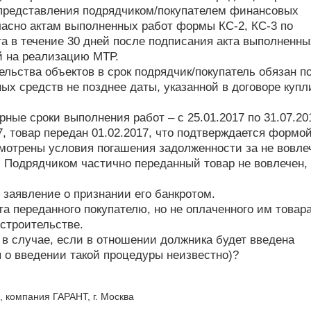
 представления подрядчиком/покупателем финансовых
асно актам выполненных работ формы КС-2, КС-3 по
а в течение 30 дней после подписания акта выполненны
й на реализацию МТР.
ельства объектов в срок подрядчик/покупатель обязан п
х средств не позднее даты, указанной в договоре купл
ные сроки выполнения работ – с 25.01.2017 по 31.07.201
7, товар передан 01.02.2017, что подтверждается формо
мотрены условия погашения задолженности за не вовл
7. Подрядчиком частично переданный товар не вовлечен,
 заявление о признании его банкротом.
а переданного покупателю, но не оплаченного им товара
строительстве.
 в случае, если в отношении должника будет введена
 о введении такой процедуры неизвестно)?
, компания ГАРАНТ, г. Москва