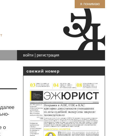
я понимаю
т
войти
|
регистрация
свежий номер
(далее
ьно-
е о
х