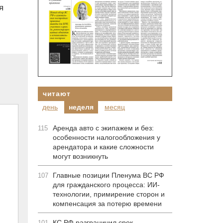
я
читают
день
неделя
месяц
Аренда авто с экипажем и без:
115
особенности налогообложения у
арендатора и какие сложности
могут возникнуть
Главные позиции Пленума ВС РФ
107
для гражданского процесса: ИИ-
технологии, примирение сторон и
компенсация за потерю времени
КС РФ разграничил срок
101