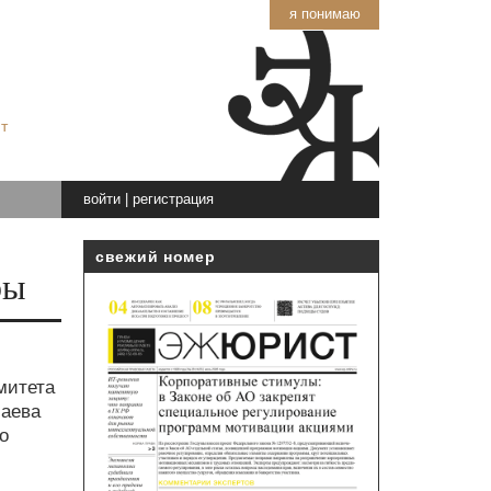
я понимаю
т
войти
|
регистрация
свежий номер
ры
митета
лаева
о