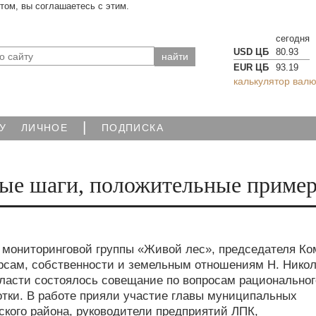
йтом, вы соглашаетесь с этим.
сегодня
USD ЦБ
80.93
EUR ЦБ
93.19
калькулятор валю
|
У
ЛИЧНОЕ
ПОДПИСКА
вые шаги, положительные приме
 мониторинговой группы «Живой лес», председателя Ко
рсам, собственности и земельным отношениям Н. Нико
области состоялось совещание по вопросам рациональног
тки. В работе прияли участие главы муниципальных
тского района, руководители предприятий ЛПК,