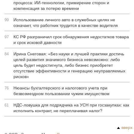
процесса: ИИ-технологии, примирение сторон и
компенсация за потерю времени
Использование личного авто в служебных целях не
99
означает, что работник трудится в качестве водителя
КС РФ разграничил срок обнаружения недостатков товара
97
и срок исковой давности
Ирина Снеговая: «Без науки и лучшей практики достичь
84
целей развития значимого бизнеса невозможно: либо
цель будет недостигнута, либо бизнес приобретет
отсутствие эффективности и генерацию неуправляемых
рисков»
Нюансы бухгалтерского и налогового учета при
76
безвозмездном пользовании чужим имуществом
НДС-ловушка для подрядчика на УСН при госзакупках: как
61
исполнить контракт, не переплачивая налог?
вверх