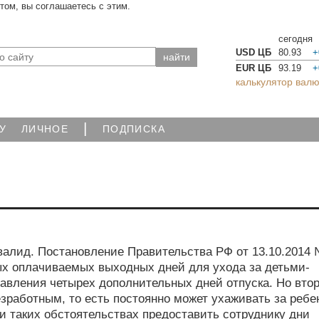
йтом, вы соглашаетесь с этим.
сегодня
USD ЦБ
80.93
+
EUR ЦБ
93.19
+
калькулятор валю
|
У
ЛИЧНОЕ
ПОДПИСКА
валид. Постановление Правительства РФ от 13.10.2014
ых оплачиваемых выходных дней для ухода за детьми-
вления четырех дополнительных дней отпуска. Но вто
зработным, то есть постоянно может ухаживать за ребе
и таких обстоятельствах предоставить сотруднику дни