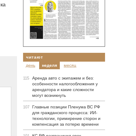
ика
читают
день
неделя
месяц
Аренда авто с экипажем и без:
115
особенности налогообложения у
арендатора и какие сложности
могут возникнуть
Главные позиции Пленума ВС РФ
107
для гражданского процесса: ИИ-
технологии, примирение сторон и
компенсация за потерю времени
КС РФ разграничил срок
101