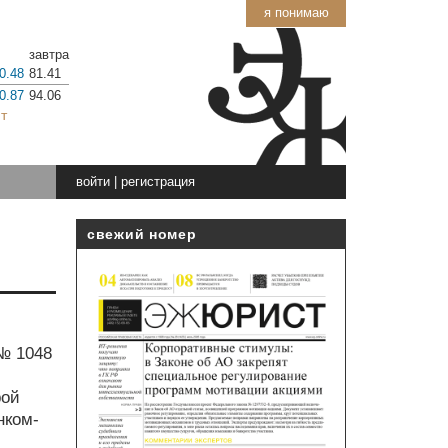
я понимаю
завтра
0.48
81.41
0.87
94.06
т
войти
|
регистрация
свежий номер
 № 1048
рой
нком-