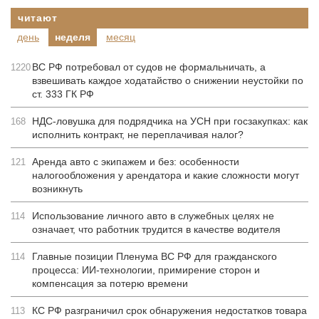
читают
день
неделя
месяц
ВС РФ потребовал от судов не формальничать, а
1220
взвешивать каждое ходатайство о снижении неустойки по
ст. 333 ГК РФ
НДС-ловушка для подрядчика на УСН при госзакупках: как
168
исполнить контракт, не переплачивая налог?
Аренда авто с экипажем и без: особенности
121
налогообложения у арендатора и какие сложности могут
возникнуть
Использование личного авто в служебных целях не
114
означает, что работник трудится в качестве водителя
Главные позиции Пленума ВС РФ для гражданского
114
процесса: ИИ-технологии, примирение сторон и
компенсация за потерю времени
КС РФ разграничил срок обнаружения недостатков товара
113