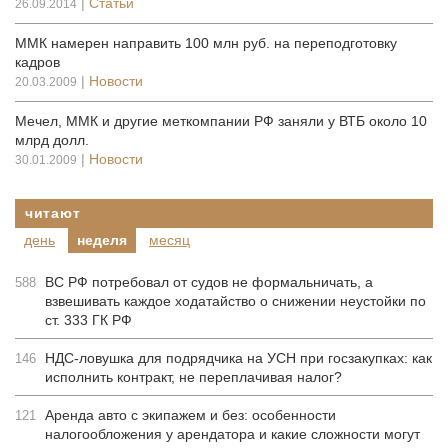
|
Статьи
26.09.2014
ММК намерен направить 100 млн руб. на переподготовку
кадров
|
Новости
20.03.2009
Мечел, ММК и другие меткомпании РФ заняли у ВТБ около 10
млрд долл.
|
Новости
30.01.2009
читают
день
неделя
месяц
ВС РФ потребовал от судов не формальничать, а
588
взвешивать каждое ходатайство о снижении неустойки по
ст. 333 ГК РФ
НДС-ловушка для подрядчика на УСН при госзакупках: как
146
исполнить контракт, не переплачивая налог?
Аренда авто с экипажем и без: особенности
121
налогообложения у арендатора и какие сложности могут