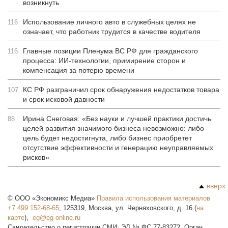
возникнуть
Использование личного авто в служебных целях не
116
означает, что работник трудится в качестве водителя
Главные позиции Пленума ВС РФ для гражданского
116
процесса: ИИ-технологии, примирение сторон и
компенсация за потерю времени
КС РФ разграничил срок обнаружения недостатков товара
107
и срок исковой давности
Ирина Снеговая: «Без науки и лучшей практики достичь
88
целей развития значимого бизнеса невозможно: либо
цель будет недостигнута, либо бизнес приобретет
отсутствие эффективности и генерацию неуправляемых
рисков»
вверх
©
ООО «Экономикс Медиа»
Правила использования материалов
+7 499 152-68-65
,
125319
,
Москва
,
ул. Черняховского, д. 16
(
на
карте
),
Свидетельство о регистрации СМИ: ЭЛ № ФС 77-83272. Орган