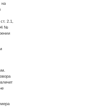
 на
м
т. 2.1,
004 №
рении
м
ым.
говора
 влечет
не
змера