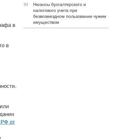
Нюансы бухгалтерского и
84
налогового учета при
безвозмездном пользовании чужим
имуществом
рафа в
го в
нности.
 или
жданин
 РФ от
о