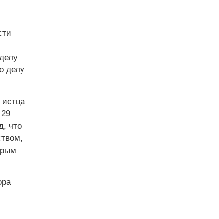
сти
 делу
о делу
 истца
 29
д, что
ством,
орым
ора