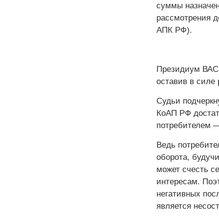
суммы назначенн
рассмотрения дел
АПК РФ).
Президиум ВАС 
оставив в силе 
Судьи подчеркну
КоАП РФ достат
потребителем —
Ведь потребите
оборота, будуч
может счесть с
интересам. Поэ
негативных посл
является несост