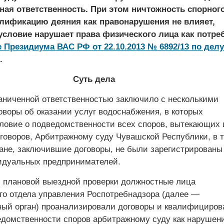
ная ответственность. При этом ничтожность спорног
алификацию деяния как правонарушения не влияет,
условие нарушает права физического лица как потре
е Президиума ВАС РФ от 22.10.2013 № 6892/13 по делу 
.
Суть дела
аниченной ответственностью заключило с несколькими
оворы об оказании услуг водоснабжения, в которых
ловие о подведомственности всех споров, вытекающих 
говоров, Арбитражному суду Чувашской Республики, в т
дане, заключившие договоры, не были зарегистрированы
идуальных предпринимателей.
 плановой выездной проверки должностные лица
го отдела управления Роспотребнадзора (далее —
ый орган) проанализировали договоры и квалифициров
едомственности споров арбитражному суду как нарушен