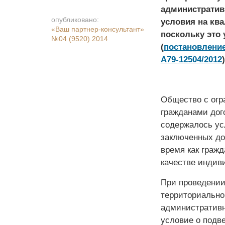
административ
опубликовано:
условия на кв
«Ваш партнер-консультант»
поскольку это 
№04 (9520) 2014
(
постано­­влени
А79-12504/2012
)
Общество с огр
гражданами дог
содержалось ус
заключенных до
время как граж
качестве индив
При проведении
территориально
административн
условие о подв