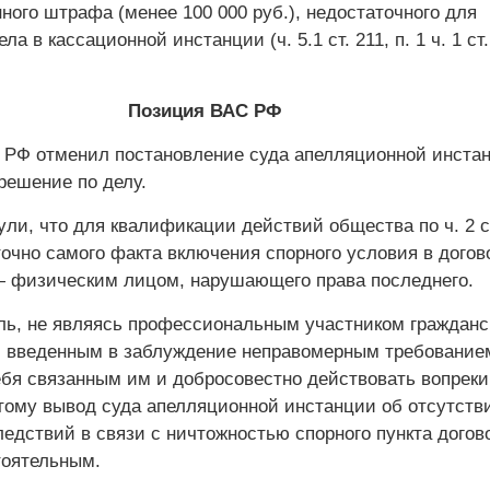
ого штрафа (менее 100 000 руб.), недостаточного для
а в кассационной инстанции (ч. 5.1 ст. 211, п. 1 ч. 1 ст.
Позиция ВАС РФ
РФ отменил постановление суда апелляционной инстан
решение по делу.
ли, что для квалификации действий общества по ч. 2 ст
очно самого факта включения спорного условия в догов
 физи­ческим лицом, нарушающего права последнего.
ль, не являясь профессиональным участником гражданс
и введенным в заблуждение неправомерным требование
ебя связанным им и добросовестно действовать вопрек
тому вывод суда апелляционной инстанции об отсутств
едствий в связи с ничтожностью спорного пункта догов
оя­тельным.