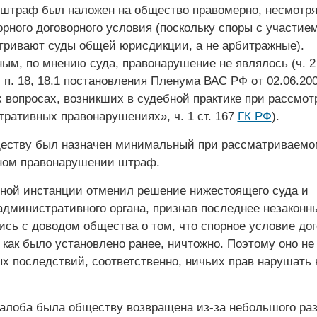
 штраф был наложен на общество правомерно, несмот­ря
рного договорного условия (поскольку споры с участие
тривают суды общей юрисдикции, а не арбитражные).
м, по мнению суда, правонарушение не являлось (ч. 2 с
, п. 18, 18.1 постановления Пленума ВАС РФ от 02.06.2
х вопросах, возникших в судебной практике при рассмот
тративных правонарушениях», ч. 1 ст. 167
ГК РФ
).
ществу был назначен минимальный при рассматриваемо
ном правонарушении штраф.
ной инстанции отменил решение нижестоящего суда и
административного органа, признав последнее незаконн
ись с доводом общества о том, что спорное условие до
как было установлено ранее, нич­тожно. Поэтому оно не
х последствий, соответственно, ничьих прав нарушать 
алоба была обществу возвращена из-за небольшого ра