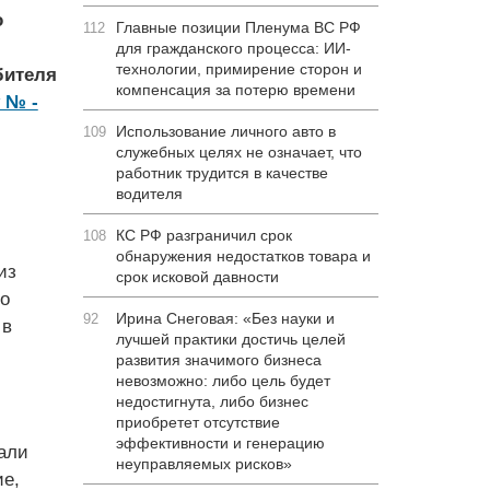
о
Главные позиции Пленума ВС РФ
112
для гражданского процесса: ИИ-
технологии, примирение сторон и
бителя
компенсация за потерю времени
№ ­­
Использование личного авто в
109
служебных целях не означает, что
работник трудится в качестве
водителя
КС РФ разграничил срок
108
обнаружения недостатков товара и
из
срок исковой давности
о
Ирина Снеговая: «Без науки и
92
 в
лучшей практики достичь целей
развития значимого бизнеса
невозможно: либо цель будет
недостигнута, либо бизнес
приобретет отсутствие
эффективности и генерацию
али
неуправляемых рисков»
ие,