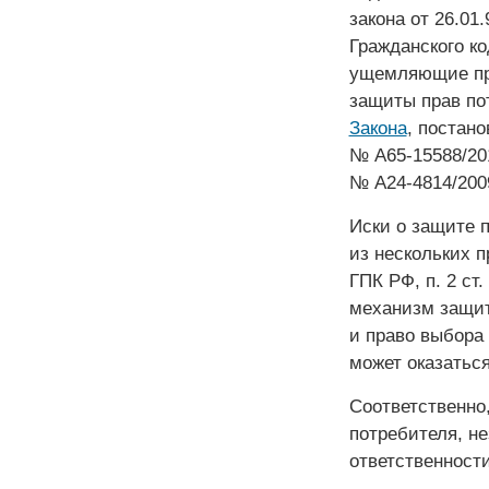
закона от 26.01
Гражданского к
ущемляющие пра
защиты прав пот
Закона
, постан
№ А65-15588/20
№ ­­А24-4814/200
Иски о защите 
из нескольких пр
ГПК РФ, п. 2 ст.
механизм защит
и право выбора
может оказаться
Соответственно
потребителя, н
ответственности