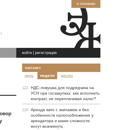
я понимаю
т
войти
|
регистрация
читают
день
неделя
месяц
НДС-ловушка для подрядчика на
122
УСН при госзакупках: как исполнить
контракт, не переплачивая налог?
Аренда авто с экипажем и без:
120
говор
особенности налогообложения у
у
арендатора и какие сложности
могут возникнуть