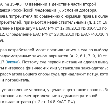
.96 № 15-ФЗ «О введении в действие части второй
одекса Российской Федерации»). Условия договора,
ва потребителя по сравнению с нормами права в обла
ребителей, признаются недействительными (п. 1 ст. 16
овление Президиума ВАС РФ от 17.09.2013 № 3364/13 по
12, Определение ВАС РФ от 23.06.2010 № ВАС-7401/10 п
9).
прав потребителей могут предъявляться в суд по выбору
еду­смотренных законом вариантов (ч. 2, 6.1, 7, 9, 10 ст.
 17
Закона
). Поэтому суд первой инстанции сделал выво
ы интересов физических лиц установлен законодатель
 рассматривающего споры суда принадлежит истцу, кот
 и потребитель.
, установление условия, ущемляющего такое право выб
езаконно и влечет привлечение к административной
 в виде штрафа (п. 2 ст. 14.8 КоАП РФ).