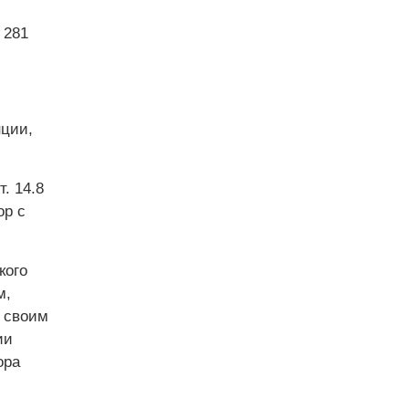
 281
ции,
. 14.8
ор с
кого
м,
и своим
ии
ора