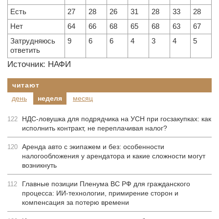
Есть
27
28
26
31
28
33
28
Нет
64
66
68
65
68
63
67
Затрудняюсь
9
6
6
4
3
4
5
ответить
Источник: НАФИ
читают
день
неделя
месяц
НДС-ловушка для подрядчика на УСН при госзакупках: как
122
исполнить контракт, не переплачивая налог?
Аренда авто с экипажем и без: особенности
120
налогообложения у арендатора и какие сложности могут
возникнуть
Главные позиции Пленума ВС РФ для гражданского
112
процесса: ИИ-технологии, примирение сторон и
компенсация за потерю времени