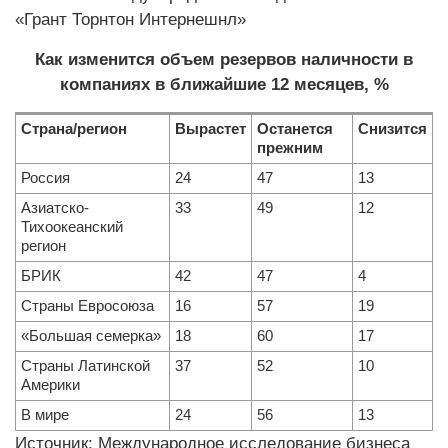
«Грант Торнтон Интернешнл»
Как изменится объем резервов наличности в
компаниях в ближайшие 12 месяцев, %
Страна/регион
Вырастет
Останется
Снизится
прежним
Россия
24
47
13
Азиатско-
33
49
12
Тихоокеанский
регион
БРИК
42
47
4
Страны Евросоюза
16
57
19
«Большая семерка»
18
60
17
Страны Латинской
37
52
10
Америки
В мире
24
56
13
Источник: Международное исследование бизнеса