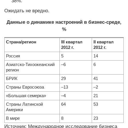
38%.
Ожидать не вредно.
Данные о динамике настроений в бизнес-среде,
%
Страна/регион
III квартал
II квартал
2012 г.
2012 г.
Россия
5
14
Азиатско-Тихоокеанский
–6
6
регион
БРИК
29
41
Страны Евросоюза
–13
–2
«Большая семерка»
–4
21
Страны Латинской
64
53
Америки
В мире
8
23
Источник: Международное исследование бизнеса