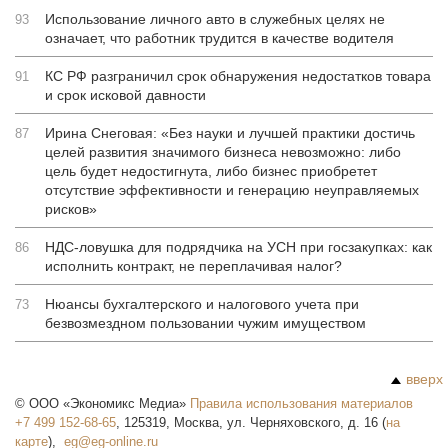
Использование личного авто в служебных целях не
93
означает, что работник трудится в качестве водителя
КС РФ разграничил срок обнаружения недостатков товара
91
и срок исковой давности
Ирина Снеговая: «Без науки и лучшей практики достичь
87
целей развития значимого бизнеса невозможно: либо
цель будет недостигнута, либо бизнес приобретет
отсутствие эффективности и генерацию неуправляемых
рисков»
НДС-ловушка для подрядчика на УСН при госзакупках: как
86
исполнить контракт, не переплачивая налог?
Нюансы бухгалтерского и налогового учета при
73
безвозмездном пользовании чужим имуществом
вверх
©
ООО «Экономикс Медиа»
Правила использования материалов
+7 499 152-68-65
,
125319
,
Москва
,
ул. Черняховского, д. 16
(
на
карте
),