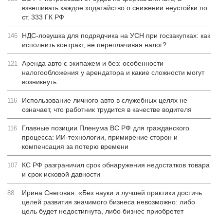
взвешивать каждое ходатайство о снижении неустойки по
ст. 333 ГК РФ
НДС-ловушка для подрядчика на УСН при госзакупках: как
146
исполнить контракт, не переплачивая налог?
Аренда авто с экипажем и без: особенности
121
налогообложения у арендатора и какие сложности могут
возникнуть
Использование личного авто в служебных целях не
116
означает, что работник трудится в качестве водителя
Главные позиции Пленума ВС РФ для гражданского
116
процесса: ИИ-технологии, примирение сторон и
компенсация за потерю времени
КС РФ разграничил срок обнаружения недостатков товара
107
и срок исковой давности
Ирина Снеговая: «Без науки и лучшей практики достичь
88
целей развития значимого бизнеса невозможно: либо
цель будет недостигнута, либо бизнес приобретет