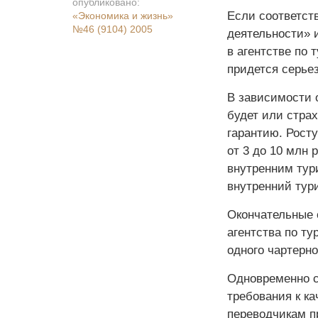
опубликовано:
Если соответст
«Экономика и жизнь»
№46 (9104) 2005
деятельности» 
в агентстве по 
придется серье
В зависимости 
будет или стра
гарантию. Рост
от 3 до 10 млн
внутренним тур
внутренний тур
Окончательные 
агентства по т
одного чартерн
Одновременно с
требования к ка
переводчикам п