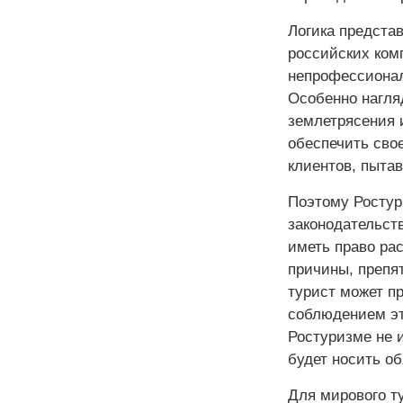
Логика представ
российских ком
непрофессиона
Особенно нагляд
землетрясения 
обеспечить сво
клиентов, пыта
Поэтому Ростур
законодательст
иметь право рас
причины, препят
турист может пр
соблюдением эт
Ростуризме не 
будет носить об
Для мирового ту