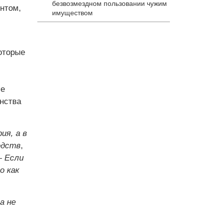
безвозмездном пользовании чужим
нтом,
имуществом
оторые
ие
нства
ия, а в
едств
,
—
Если
о как
а не