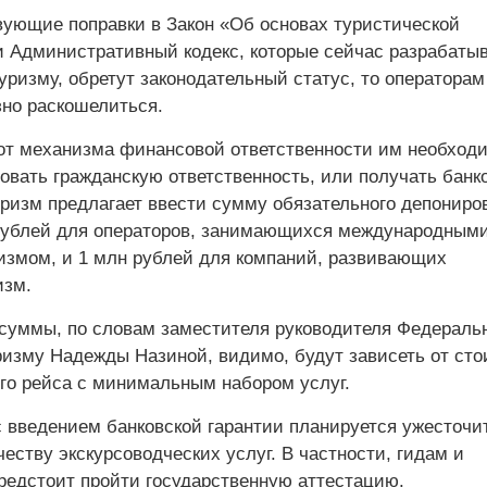
вующие поправки в Закон «Об основах туристической
и Административный кодекс, которые сейчас разрабаты
туризму, обретут законодательный статус, то операторам
зно раскошелиться.
от механизма финансовой ответственности им необход
ховать гражданскую ответственность, или получать банк
уризм предлагает ввести сумму обязательного депониро
 рублей для операторов, занимающихся международным
измом, и 1 млн рублей для компаний, развивающих
изм.
суммы, по словам заместителя руководителя Федераль
уризму Надежды Назиной, видимо, будут зависеть от ст
ого рейса с минимальным набором услуг.
 введением банковской гарантии планируется ужесточи
честву экскурсоводческих услуг. В частности, гидам и
редстоит пройти государственную аттестацию.