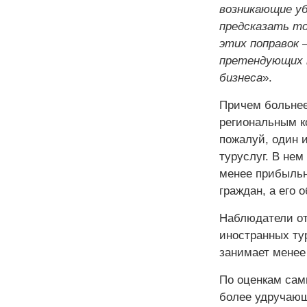
возникающие у
предсказать то
этих поправок 
претендующих 
бизнеса
».
Причем больнее
региональным к
пожалуй, один 
туруслуг. В нем
менее прибыльн
граждан, а его
Наблюдатели от
иностранных ту
занимает менее
По оценкам сам
более удручающ