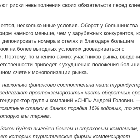
уют риски невыполнения своих обязательств перед клие
меется, несколько иные условия. Оборот у большинства
фирм намного меньше, чем у зарубежных конкурентов, к
ь депонировать номера в отелях и благодаря большим
зок на более выгодных условиях доовариваться с
. Поэтому, по мнению самих участников рынка, введен
етственности приведет к ухудшению положения больши
ечном счете к монополизации рынка.
, насколько финансово состоятельна наша туриндустр
предлагают просто«заморозить» часть оборотных ср
ендиректор группы компаний «СНП» Андрей Головин. 
позитные ставки в банках порядка 16% годовых, то эт
которую мы теряем.
 Закон будет выгоден банкам и страховым компаниям, 
счет которых туристические фирмы компенсируют