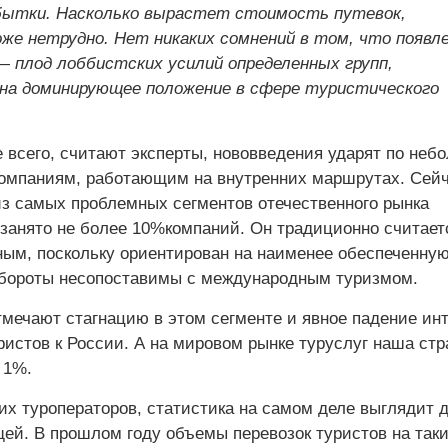
бытки. Насколько вырастет стоимость путевок,
же нетрудно. Нет никаких сомнений в том, что появл
— плод лоббистских усилий определенных групп,
на доминирующее положение в сфере туристического
 всего, считают эксперты, нововведения ударят по не
омпаниям, работающим на внутренних маршрутах. Сейч
из самых проблемных сегментов отечественного рынка
 занято не более 10%компаний. Он традиционно считает
ым, поскольку ориентирован на наименее обеспеченную
 обороты несопоставимы с международным туризмом.
мечают стагнацию в этом сегменте и явное падение ин
ристов к России. А на мировом рынке туруслуг наша стр
 1%.
их туроператоров, статистика на самом деле выглядит 
ей. В прошлом году объемы перевозок туристов на так