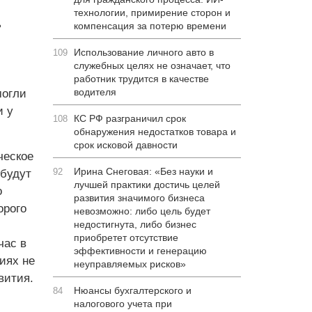
технологии, примирение сторон и
ь
компенсация за потерю времени
Использование личного авто в
109
служебных целях не означает, что
работник трудится в качестве
водителя
могли
и у
КС РФ разграничил срок
108
обнаружения недостатков товара и
срок исковой давности
ческое
Ирина Снеговая: «Без науки и
92
 будут
лучшей практики достичь целей
о
развития значимого бизнеса
орого
невозможно: либо цель будет
недостигнута, либо бизнес
приобретет отсутствие
час в
эффективности и генерацию
иях не
неуправляемых рисков»
вития.
Нюансы бухгалтерского и
84
налогового учета при