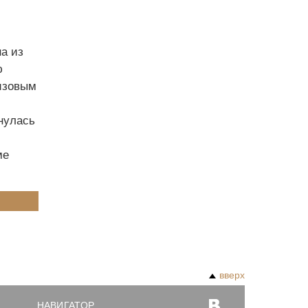
а из
ю
визовым
нулась
ме
вверх
НАВИГАТОР