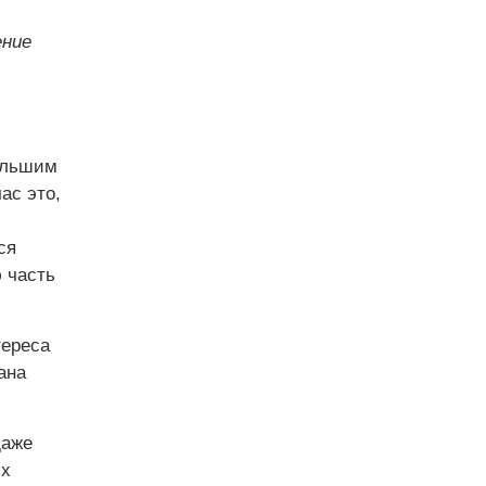
ение
большим
ас это,
ся
 часть
тереса
ана
даже
их