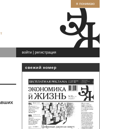
я понимаю
т
войти
|
регистрация
свежий номер
авших