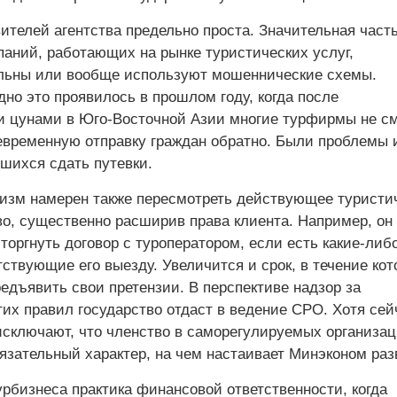
ителей агентства предельно проста. Значительная част
паний, работающих на рынке туристических услуг,
льны или вообще используют мошеннические схемы.
но это проявилось в прошлом году, когда после
и цунами в Юго-Восточной Азии многие турфирмы не с
евременную отправку граждан обратно. Были проблемы 
вшихся сдать путевки.
изм намерен также пересмотреть действующее туристи
во, существенно расширив права клиента. Например, он
торгнуть договор с туроператором, если есть какие-либ
ствующие его выезду. Увеличится и срок, в течение кот
едъявить свои претензии. В перспективе надзор за
их правил государство отдаст в ведение СРО. Хотя сей
исключают, что членство в саморегулируемых организац
язательный характер, на чем настаивает Минэконом раз
рбизнеса практика финансовой ответственности, когда