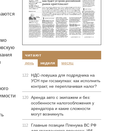
ваются
имо
овскую
вания
читают
и
день
неделя
месяц
НДС-ловушка для подрядчика на
122
УСН при госзакупках: как исполнить
контракт, не переплачивая налог?
ного
оимости
Аренда авто с экипажем и без:
120
особенности налогообложения у
арендатора и какие сложности
могут возникнуть
ть
Главные позиции Пленума ВС РФ
112
для гражданского процесса: ИИ-