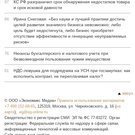
КС РФ разграничил срок обнаружения недостатков товара
97
и срок исковой давности
Ирина Снеговая: «Без науки и лучшей практики достичь
84
целей развития значимого бизнеса невозможно: либо
цель будет недостигнута, либо бизнес приобретет
отсутствие эффективности и генерацию неуправляемых
рисков»
Нюансы бухгалтерского и налогового учета при
76
безвозмездном пользовании чужим имуществом
НДС-ловушка для подрядчика на УСН при госзакупках: как
61
исполнить контракт, не переплачивая налог?
вверх
©
ООО «Экономикс Медиа»
Правила использования материалов
+7 499 152-68-65
,
125319
,
Москва
,
ул. Черняховского, д. 16
(
на
карте
),
Свидетельство о регистрации СМИ: ЭЛ № ФС 77-83272. Орган
регистрации: Федеральная служба по надзору в сфере связи,
информационных технологий и массовых коммуникаций.
Сайт использует cookies.