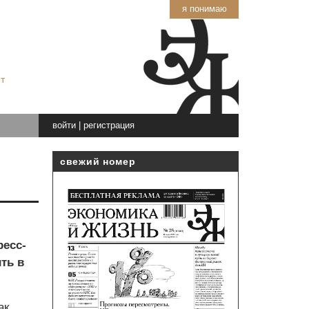
я понимаю
т
войти
|
регистрация
свежий номер
ресс-
ть в
ак