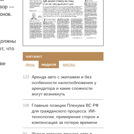
овор —
онов.
 должны
т, что
читают
тве
день
неделя
месяц
Аренда авто с экипажем и без:
123
особенности налогообложения у
арендатора и какие сложности
могут возникнуть
Главные позиции Пленума ВС РФ
108
для гражданского процесса: ИИ-
технологии, примирение сторон и
компенсация за потерю времени
Использование личного авто в
94