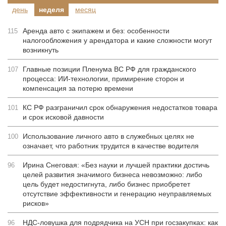
день
неделя
месяц
Аренда авто с экипажем и без: особенности
115
налогообложения у арендатора и какие сложности могут
возникнуть
Главные позиции Пленума ВС РФ для гражданского
107
процесса: ИИ-технологии, примирение сторон и
компенсация за потерю времени
КС РФ разграничил срок обнаружения недостатков товара
101
и срок исковой давности
Использование личного авто в служебных целях не
100
означает, что работник трудится в качестве водителя
Ирина Снеговая: «Без науки и лучшей практики достичь
96
целей развития значимого бизнеса невозможно: либо
цель будет недостигнута, либо бизнес приобретет
отсутствие эффективности и генерацию неуправляемых
рисков»
НДС-ловушка для подрядчика на УСН при госзакупках: как
96