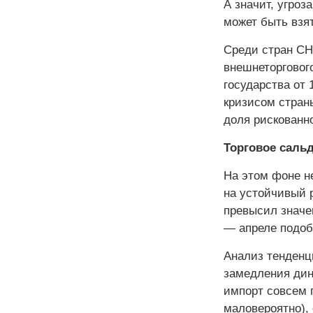
А значит, угро
может быть взят
Среди стран СН
внешнеторгового
государства от
кризисом страны
доля рискованно
Торговое саль
На этом фоне н
на устойчивый 
превысил значен
— апреле подоб
Анализ тенденц
замедления дин
импорт совсем п
маловероятно), 