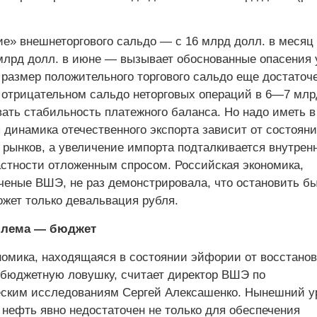
е» внешнеторгового сальдо — с 16 млрд долл. в месяц 
 млрд долл. в июне — вызывает обоснованные опасения 
 размер положительного торгового сальдо еще достаточе
 отрицательном сальдо неторговых операций в 6—7 млр
ать стабильность платежного баланса. Но надо иметь в
 динамика отечественного экспорта зависит от состояни
рынков, а увеличение импорта подталкивается внутрен
астности отложенным спросом. Российская экономика,
ченые ВШЭ, не раз демонстрировала, что остановить б
ожет только девальвация рубля.
блема — бюджет
номика, находящаяся в состоянии эйфории от восстано
в бюджетную ловушку, считает директор ВШЭ по
ским исследованиям Сергей Алексашенко. Нынешний у
 нефть явно недостаточен не только для обеспечения