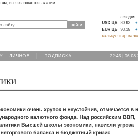
йтом, вы соглашаетесь с этим.
сегодня
USD ЦБ
80.93
+
EUR ЦБ
93.19
+
калькулятор валю
|
22:46
|
06.08.
У
ЛИЧНОЕ
ПОДПИСКА
мики
кономики очень хрупок и неустойчив, отмечается в 
ународного валютного фонда. Над российским ВВП,
алитики Высшей школы экономики, нависли угроза
неторгового баланса и бюджетный кризис.