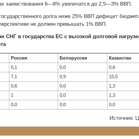
ках заимствования 6—8% увеличатся до 2,5—3% ВВП.
государственного долга ниже 25% ВВП дефицит бюджет
перспективе не должен превышать 1% ВВП.
ан СНГ в государства ЕС с высокой долговой нагрузк
рта
Россия
Белоруссия
Казахстан
0,1
0,0
0,6
7,1
0,9
15,5
0,6
0,0
1,3
1
0,0
1,3
0,0
0,0
0,0
Источник: 