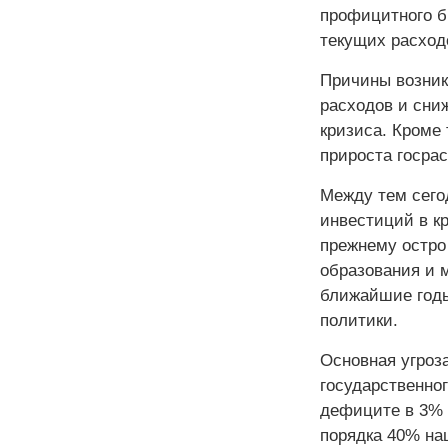
профицитного б
текущих расход
Причины возник
расходов и сни
кризиса. Кроме
прироста госрас
Между тем сего
инвестиций в кр
прежнему остро
образования и 
ближайшие годы
политики.
Основная угроз
государственног
дефиците в 3% В
порядка 40% на