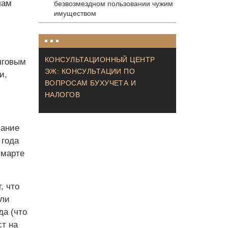
лам
безвозмездном пользовании чужим
имуществом
КОНСУЛЬТАЦИОННЫЙ ЦЕНТР
лговым
ЭЖ: КОНСУЛЬТАЦИИ ПО
и,
ВОПРОСАМ БУХУЧЕТА И
НАЛОГОВ
мание
 года
 марте
, что
сли
да (что
ст на