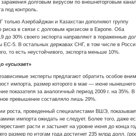
за заражения долговым вирусом по внешнеторговым кана
а под контроль.
Г только Азербайджан и Казахстан дополняют группу
 риска в связи с долговым кризисом в Европе. Оба
 19 до 30% своего экспорта направляют в пораженные до
 ЕС-5. В остальных державах СНГ, в том числе в Росси
го, то есть неустойчивого, экспорта меньше 10%.
до «усыхает»
езависимые эксперты предлагают обратить особое вни
рост импорта, размер которого в мае — июне нынешнего
ие показателя за аналогичный период 2009 г. на 35%. В
ное превышение составляло лишь 29%.
ии роста, проведенный специалистами ВШЭ, показывает
амики импорта ожидать не следует. Более того, даже е
ерестанет расти и застынет на уровне июня до конца го
его размер по итогам года достигнет 235 млрд долл. (ро