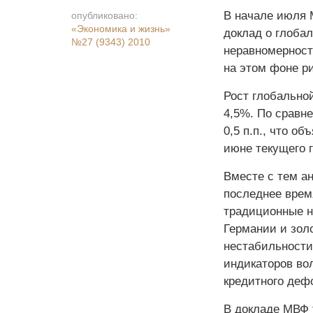
В начале июля 
опубликовано:
«Экономика и жизнь»
доклад о глоба
№27 (9343) 2010
неравномерност
на этом фоне ри
Рост глобальной
4,5%. По сравн
0,5 п.п., что о
июне текущего г
Вместе с тем а
последнее время
традиционные н
Германии и зол
нестабильности
индикаторов во
кредитного деф
В докладе МВФ т