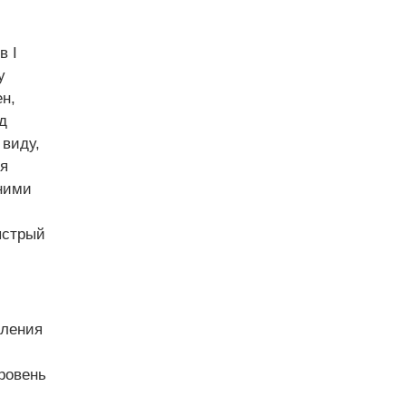
в I
у
н,
д
 виду,
я
ними
ыстрый
вления
ровень