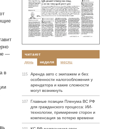
ют
ающие
тавит
ерно
ре —
читают
день
неделя
месяц
а в
Аренда авто с экипажем и без:
115
особенности налогообложения у
арендатора и какие сложности
ции
могут возникнуть
ь
Главные позиции Пленума ВС РФ
107
для гражданского процесса: ИИ-
технологии, примирение сторон и
компенсация за потерю времени
вь
КС РФ разграничил срок
101