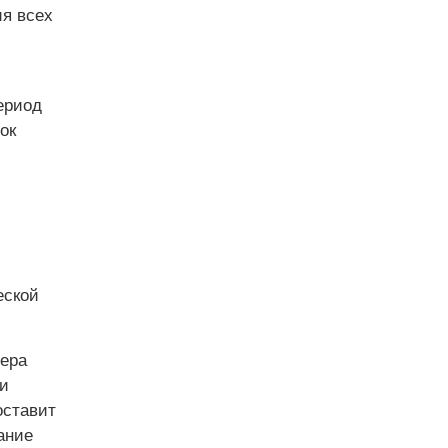
ия всех
ериод
ок
еской
мера
 и
оставит
ание