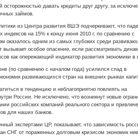
й осторожностью давать кредиты друг другу, за исключ
очных займов.
литики из Центра развития ВШЭ подчеркивают, что пад
индексов на 15% к концу июня 2010 г. по сравнению с
ом оказалось одним из самых глубоких среди развива
кт вызывает особое опасение, если рассматривать дина
сов как опережающий индикатор развития экономики в 
юне (по сравнению с началом года) усилился спад в
кономик развивающихся стран на внешних рынках капи
ратиться в тенденцию и неблагоприятно повлиять на
утри России. Не исключено, что возникнут новые огран
ании российских компаний реального сектора и привлеч
ов для наших банков.
енный экспертами ЦР, показывает, что зависимость росс
ран СНГ от пораженных долговым кризисом экономик нев