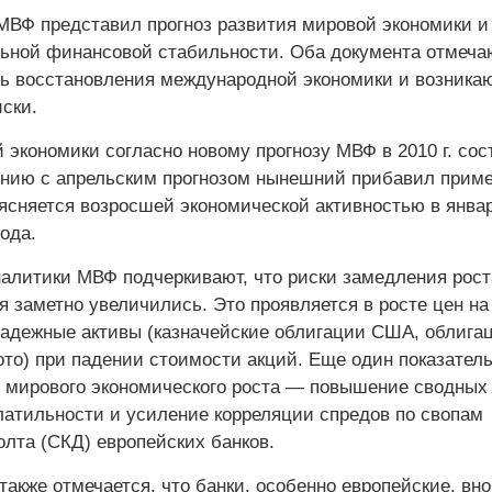
МВФ представил прогноз развития мировой экономики и
льной финансовой стабильности. Оба документа отмеча
ь восстановления международной экономики и возник
ски.
 экономики согласно новому прогнозу МВФ в 2010 г. сос
ению с апрельским прогнозом нынешний прибавил прим
бъясняется возросшей экономической активностью в янва
ода.
налитики МВФ подчеркивают, что риски замедления рост
 заметно увеличились. Это проявляется в росте цен на
адежные активы (казначейские облигации США, облига
ото) при падении стоимости акций. Еще один показател
 мирового экономического роста — повышение сводных
латильности и усиление корреляции спредов по свопам
олта (СКД) европейских банков.
акже отмечается, что банки, особенно европейские, вно