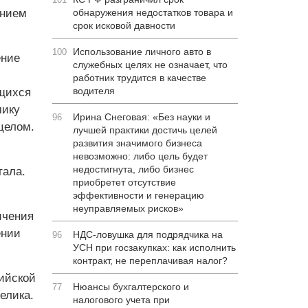
ением
обнаружения недостатков товара и
срок исковой давности
Использование личного авто в
100
ение
служебных целях не означает, что
работник трудится в качестве
водителя
ющихся
мику
Ирина Снеговая: «Без науки и
96
целом.
лучшей практики достичь целей
развития значимого бизнеса
невозможно: либо цель будет
недостигнута, либо бизнес
тала.
приобретет отсутствие
эффективности и генерацию
неуправляемых рисков»
ичения
ении
НДС-ловушка для подрядчика на
96
УСН при госзакупках: как исполнить
контракт, не переплачивая налог?
ийской
Нюансы бухгалтерского и
77
елика.
налогового учета при