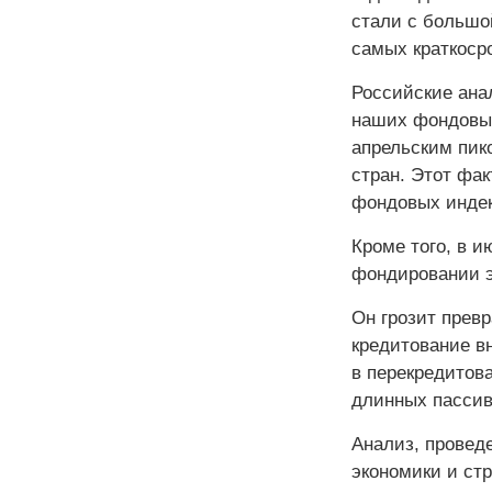
стали с большо
самых краткоср
Российские ана
наших фондовых 
апрельским пик
стран. Этот фа
фондовых индек
Кроме того, в и
фондировании э
Он грозит прев
кредитование вн
в перекредитов
длинных пассив
Анализ, провед
экономики и ст