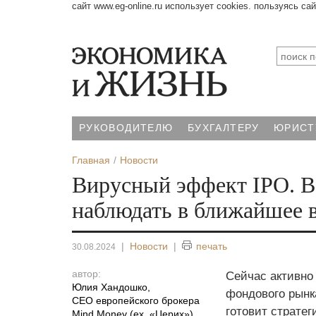
сайт www.eg-online.ru использует cookies. пользуясь са
РУКОВОДИТЕЛЮ
БУХГАЛТЕРУ
ЮРИСТ
Главная
Новости
Вирусный эффект IPO. В
наблюдать в ближайшее 
|
Новости
|
печать
30.08.2024
автор:
Сейчас активно
Юлия Хандошко
,
фондового рынк
CEO европейского брокера
готовит стратег
Mind Money (ex. «Церих»)