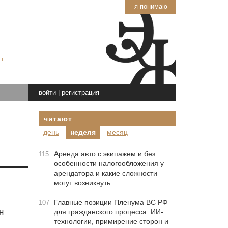
я понимаю
т
войти
|
регистрация
читают
день
неделя
месяц
Аренда авто с экипажем и без:
115
особенности налогообложения у
арендатора и какие сложности
могут возникнуть
Главные позиции Пленума ВС РФ
107
н
для гражданского процесса: ИИ-
технологии, примирение сторон и