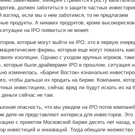
бенно заметными: Минфин стремится к росту капитализ
против, должен заботиться о защите частных инвесторо
й взгляд, если мы о нем заботимся, то не предлагаем
ные продукты. А никаких продуктов, кроме высокорисков
ситуации на IPO появиться не может.
кторов, которые могут выйти на IPO, это в первую очеред
мацевтические фирмы, которые еще могут показать како
овиях изоляции. Однако с уходом крупных игроков, таки
», которые были драйверами IPO в прошлом, ситуация н
ьно изменилась. «Баринг Восток» изначально инвестиро
ого, чтобы дальше их продать на бирже. Компании, кото
пных инвестициях, сейчас вряд ли будут искать их на 
 деньги сейчас не там.
ьезная опасность, что мы увидим на IPO поток компаний
ом деле не представляют интереса для инвесторов. Это
ацию с проектом Московской биржи десять лет назад, к
тор инвестиций и инноваций. Тогда обещали множество 