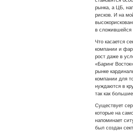
становятся осо
рынка, а ЦБ, на
рисков. И на мо
высокорискован
в сложившейся 
Что касается се
компании и фар
рост даже в усл
«Баринг Восток
рынке кардинал
компании для т
нуждаются в кру
так как большие
Существует сер
которые на сам
напоминает ситу
был создан сек