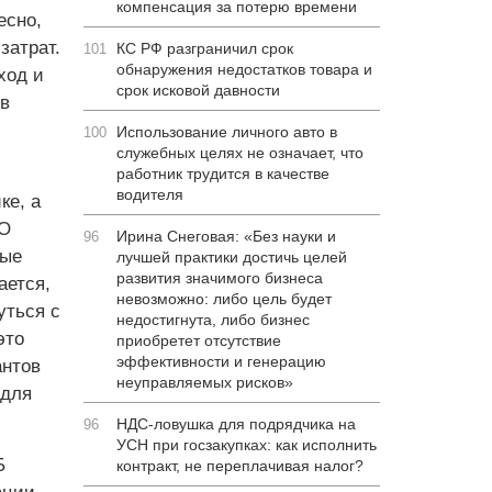
компенсация за потерю времени
есно,
затрат.
КС РФ разграничил срок
101
обнаружения недостатков товара и
ход и
срок исковой давности
в
Использование личного авто в
100
служебных целях не означает, что
работник трудится в качестве
водителя
ке, а
PO
Ирина Снеговая: «Без науки и
96
вые
лучшей практики достичь целей
развития значимого бизнеса
ается,
невозможно: либо цель будет
уться с
недостигнута, либо бизнес
это
приобретет отсутствие
эффективности и генерацию
антов
неуправляемых рисков»
 для
НДС-ловушка для подрядчика на
96
УСН при госзакупках: как исполнить
Б
контракт, не переплачивая налог?