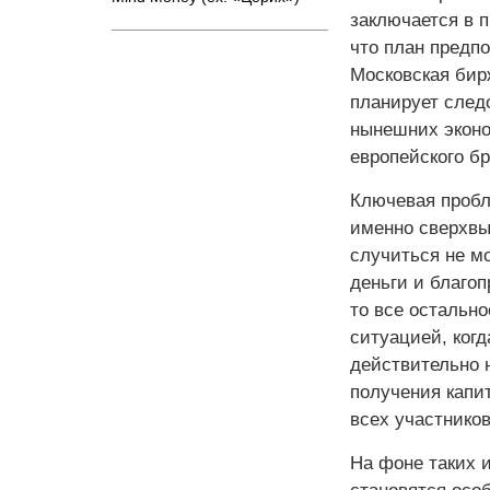
заключается в п
что план предп
Московская бирж
планирует след
нынешних эконо
европейского бр
Ключевая пробл
именно сверхвы
случиться не м
деньги и благоп
то все остальн
ситуацией, когд
действительно н
получения капи
всех участнико
На фоне таких 