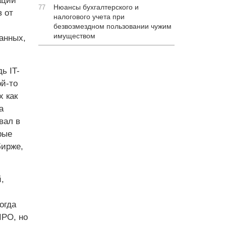
ации
Нюансы бухгалтерского и
77
в от
налогового учета при
безвозмездном пользовании чужим
имуществом
анных,
ь IT-
й-то
х как
а
вал в
рые
бирже,
,
огда
IPO, но