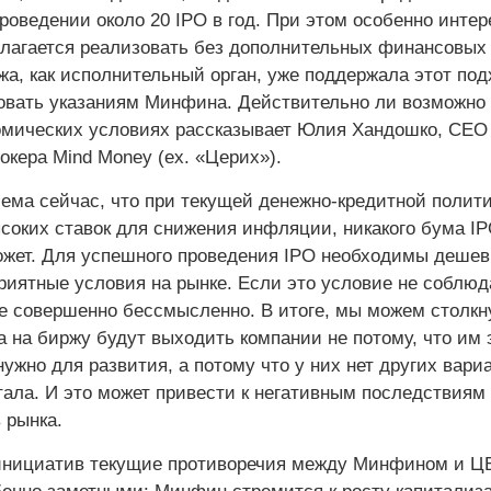
роведении около 20 IPO в год. При этом особенно интер
олагается реализовать без дополнительных финансовых 
а, как исполнительный орган, уже поддержала этот под
овать указаниям Минфина. Действительно ли возможно 
мических условиях рассказывает Юлия Хандошко, CEO
окера Mind Money (ex. «Церих»).
ема сейчас, что при текущей денежно-кредитной полити
соких ставок для снижения инфляции, никакого бума I
ожет. Для успешного проведения IPO необходимы деше
риятные условия на рынке. Если это условие не соблюд
ое совершенно бессмысленно. В итоге, мы можем столкн
а на биржу будут выходить компании не потому, что им 
ужно для развития, а потому что у них нет других вари
тала. И это может привести к негативным последствиям
в рынка.
инициатив текущие противоречия между Минфином и Ц