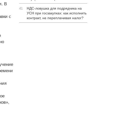
и. В
НДС-ловушка для подрядчика на
41
УСН при госзакупках: как исполнить
вки с
контракт, не переплачивая налог?
о
но
учение
ремени
ния
рое
ков»,