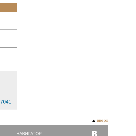
d=7041
вверх
НАВИГАТОР