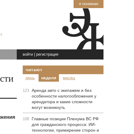
я понимаю
т
войти
|
регистрация
читают
ости
день
неделя
месяц
Аренда авто с экипажем и без:
123
особенности налогообложения у
арендатора и какие сложности
могут возникнуть
ожения
Главные позиции Пленума ВС РФ
108
для гражданского процесса: ИИ-
технологии, примирение сторон и