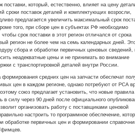
к поставки, который, естественно, влияет на цену детал
ий сроки поставок деталей и комплектующих возросли,
дливо предлагается увеличить максимальный срок поста
Кроме того, при сборе цен в субъектах РФ необходимо
 чтобы срок поставки в этот регион отличался от срока
вый регион не более чем на семь календарных дней. Эт
едуру сбора и обработки первичных ценовых сведений, 
осить неадекватные цены и не принимать во внимание
ржки с транспортировкой деталей внутри России.
 формирования средних цен на запчасти обеспечат пол
ивых цен в каждом регионе, однако потребуют от РСА в
Поэтому союз предлагает установить, что новые правила
ь в силу через 90 дней после официального опубликова
озволит организовать работу с поставщиками ценовой
равильно настроить то программное обеспечение, кото
ри обработке первичных цен и формировании справочни
Уфимцев.