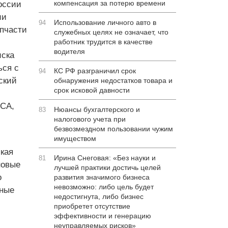
компенсация за потерю времени
оссии
ии
Использование личного авто в
94
апчасти
служебных целях не означает, что
работник трудится в качестве
водителя
иска
ься с
КС РФ разграничил срок
94
ский
обнаружения недостатков товара и
срок исковой давности
РСА,
Нюансы бухгалтерского и
83
налогового учета при
безвозмездном пользовании чужим
имуществом
кая
Ирина Снеговая: «Без науки и
81
новые
лучшей практики достичь целей
о
развития значимого бизнеса
невозможно: либо цель будет
ьные
недостигнута, либо бизнес
приобретет отсутствие
эффективности и генерацию
неуправляемых рисков»