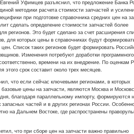
Евгений Уфимцев разъяснил, что предложение Банка Р
диной методики расчета стоимости запчастей и усилен
пецифики при подготовке справочника средних цен на з
лит сделать определение стоимости запчастей более
ля регионов. Это будет сделано за счет расширения сп
ов, для которых цены в справочниках будут формироват
 цен. Список таких регионов будет формировать Россий
овщиков. Изменения потребуют доработки программного
соответственно, времени на их внедрение. По оценкам 
 этого срок составит около трех месяцев.
нил, что если сейчас ключевыми регионами, в которых
базовые цены на запчасти, являются Москва и Московс
годня, благодаря параллельному импорту, формируются 
 запасных частей и в других регионах России. Особенн
етно на Дальнем Востоке, где распространены праворул
етил, что при сборе цен на запчасти важно правильно