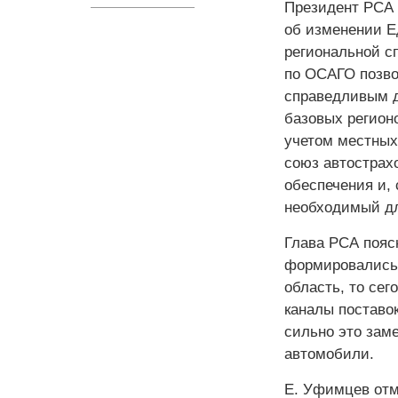
Президент РСА 
об изменении Е
региональной с
по ОСАГО позво
справедливым д
базовых регион
учетом местных
союз автострах
обеспечения и, 
необходимый для
Глава РСА пояс
формировались 
область, то се
каналы поставок
сильно это зам
автомобили.
Е. Уфимцев отм