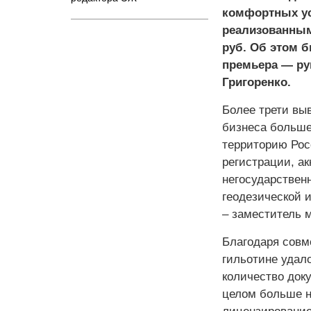
комфортных ус
реализованным
руб. Об этом 
премьера — ру
Григоренко.
Более трети вы
бизнеса больше
территорию Рос
регистрации, а
негосударствен
геодезической и
– заместитель 
Благодаря совм
гильотине удало
количество док
целом больше н