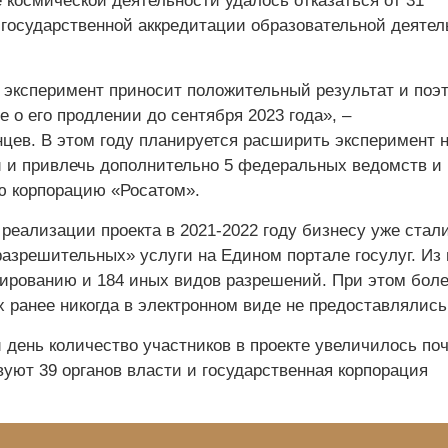
 космической деятельности удалось отказаться от 31
о государственной аккредитации образовательной деятел
 эксперимент приносит положительный результат и поэ
 о его продлении до сентября 2023 года», –
цев. В этом году планируется расширить эксперимент н
 и привлечь дополнительно 5 федеральных ведомств и
ю корпорацию «Росатом».
реализации проекта в 2021-2022 году бизнесу уже стал
азрешительных» услуги на Едином портале госулуг. Из 
зированию и 184 иных видов разрешений. При этом бол
 ранее никогда в электронном виде не предоставлялись
день количество участников в проекте увеличилось поч
вуют 39 органов власти и государственная корпорация