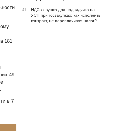
ьности
НДС-ловушка для подрядчика на
41
УСН при госзакупках: как исполнить
контракт, не переплачивая налог?
тому
а 181
и
них 49
ее
.
ти в 7