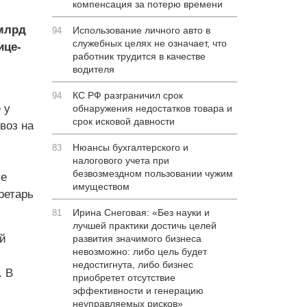
компенсация за потерю времени
млрд
Использование личного авто в
94
служебных целях не означает, что
ице-
работник трудится в качестве
водителя
КС РФ разграничил срок
94
 у
обнаружения недостатков товара и
срок исковой давности
воз на
Нюансы бухгалтерского и
83
налогового учета при
безвозмездном пользовании чужим
ие
имуществом
ретарь
Ирина Снеговая: «Без науки и
81
лучшей практики достичь целей
й
развития значимого бизнеса
невозможно: либо цель будет
недостигнута, либо бизнес
. В
приобретет отсутствие
эффективности и генерацию
неуправляемых рисков»