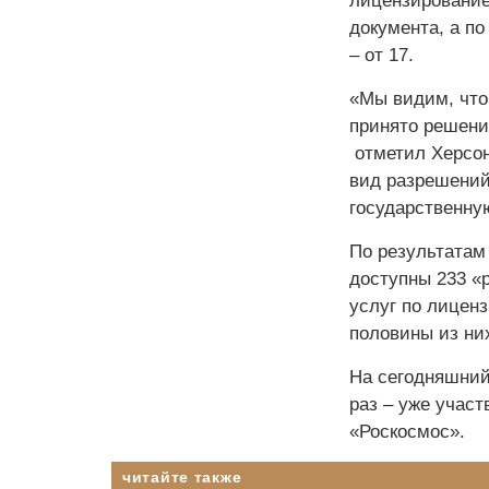
лицензирование
документа, а п
– от 17.
«Мы видим, что
принято решение
отметил Херсон
вид разрешений
государственну
По результатам 
доступны 233 «р
услуг по лицен
половины из них
На сегодняшний 
раз – уже участ
«Роскосмос».
читайте также