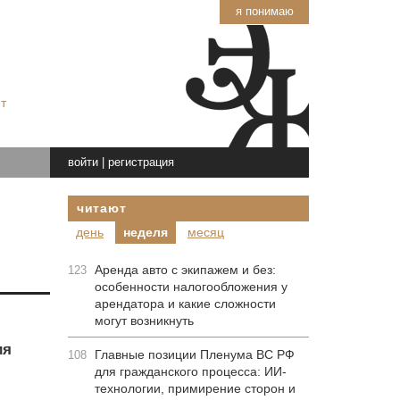
я понимаю
т
войти
|
регистрация
читают
день
неделя
месяц
Аренда авто с экипажем и без:
123
особенности налогообложения у
арендатора и какие сложности
могут возникнуть
ия
Главные позиции Пленума ВС РФ
108
я
для гражданского процесса: ИИ-
технологии, примирение сторон и