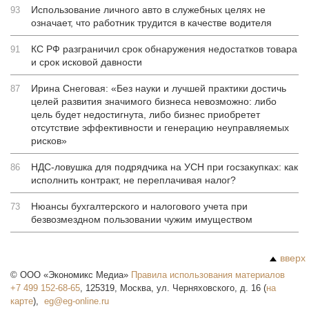
Использование личного авто в служебных целях не
93
означает, что работник трудится в качестве водителя
КС РФ разграничил срок обнаружения недостатков товара
91
и срок исковой давности
Ирина Снеговая: «Без науки и лучшей практики достичь
87
целей развития значимого бизнеса невозможно: либо
цель будет недостигнута, либо бизнес приобретет
отсутствие эффективности и генерацию неуправляемых
рисков»
НДС-ловушка для подрядчика на УСН при госзакупках: как
86
исполнить контракт, не переплачивая налог?
Нюансы бухгалтерского и налогового учета при
73
безвозмездном пользовании чужим имуществом
вверх
©
ООО «Экономикс Медиа»
Правила использования материалов
+7 499 152-68-65
,
125319
,
Москва
,
ул. Черняховского, д. 16
(
на
карте
),