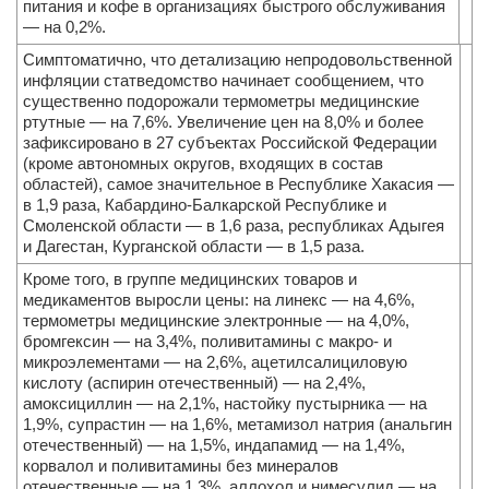
питания и кофе в организациях быстрого обслуживания
— на 0,2%.
Симптоматично, что детализацию непродовольственной
инфляции статведомство начинает сообщением, что
существенно подорожали термометры медицинские
ртутные — на 7,6%. Увеличение цен на 8,0% и более
зафиксировано в 27 субъектах Российской Федерации
(кроме автономных округов, входящих в состав
областей), самое значительное в Республике Хакасия —
в 1,9 раза, Кабардино-Балкарской Республике и
Смоленской области — в 1,6 раза, республиках Адыгея
и Дагестан, Курганской области — в 1,5 раза.
Кроме того, в группе медицинских товаров и
медикаментов выросли цены: на линекс — на 4,6%,
термометры медицинские электронные — на 4,0%,
бромгексин — на 3,4%, поливитамины с макро- и
микроэлементами — на 2,6%, ацетилсалициловую
кислоту (аспирин отечественный) — на 2,4%,
амоксициллин — на 2,1%, настойку пустырника — на
1,9%, супрастин — на 1,6%, метамизол натрия (анальгин
отечественный) — на 1,5%, индапамид — на 1,4%,
корвалол и поливитамины без минералов
отечественные — на 1,3%, аллохол и нимесулид — на