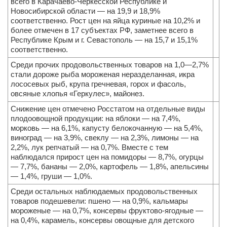
всего в Карачаево-Черкесской Республике и
Новосибирской области — на 19,9 и 18,9%
соответственно. Рост цен на яйца куриные на 10,2% и
более отмечен в 17 субъектах РФ, заметнее всего в
Республике Крым и г. Севастополь — на 15,7 и 15,1%
соответственно.
Среди прочих продовольственных товаров на 1,0—2,7%
стали дороже рыба мороженая неразделанная, икра
лососевых рыб, крупа гречневая, горох и фасоль,
овсяные хлопья «Геркулес», майонез.
Снижение цен отмечено Росстатом на отдельные виды
плодоовощной продукции: на яблоки — на 7,4%,
морковь — на 6,1%, капусту белокочанную — на 5,4%,
виноград — на 3,9%, свеклу — на 2,3%, лимоны — на
2,2%, лук репчатый — на 0,7%. Вместе с тем
наблюдался прирост цен на помидоры — 8,7%, огурцы
— 7,7%, бананы — 2,0%, картофель — 1,8%, апельсины
— 1,4%, груши — 1,0%.
Среди остальных наблюдаемых продовольственных
товаров подешевели: пшено — на 0,9%, кальмары
мороженые — на 0,7%, консервы фруктово-ягодные —
на 0,4%, карамель, консервы овощные для детского