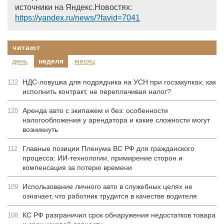
источники на Яндекс.Новостях:
https://yandex.ru/news/?favid=7041
читают
день
неделя
месяц
НДС-ловушка для подрядчика на УСН при госзакупках: как
122
исполнить контракт, не переплачивая налог?
Аренда авто с экипажем и без: особенности
120
налогообложения у арендатора и какие сложности могут
возникнуть
Главные позиции Пленума ВС РФ для гражданского
112
процесса: ИИ-технологии, примирение сторон и
компенсация за потерю времени
Использование личного авто в служебных целях не
109
означает, что работник трудится в качестве водителя
КС РФ разграничил срок обнаружения недостатков товара
108