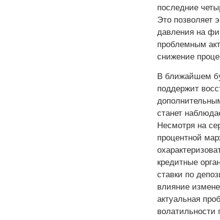
последние четыр
Это позволяет э
давления на фи
проблемным акт
снижение проце
В ближайшем бу
поддержит восс
дополнительным
станет наблюда
Несмотря на се
процентной мар
охарактеризоват
кредитные орга
ставки по депоз
влияние измене
актуальная про
волатильности 