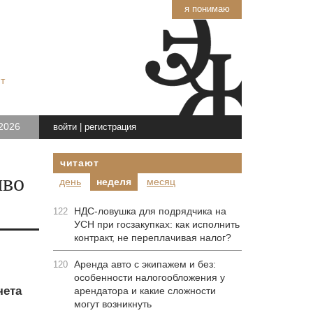
я понимаю
т
2026
войти
|
регистрация
читают
иво
день
неделя
месяц
НДС-ловушка для подрядчика на
122
УСН при госзакупках: как исполнить
контракт, не переплачивая налог?
Аренда авто с экипажем и без:
120
особенности налогообложения у
чета
арендатора и какие сложности
могут возникнуть