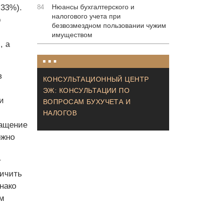
,33%).
Нюансы бухгалтерского и
84
налогового учета при
р
безвозмездном пользовании чужим
имуществом
, а
в
КОНСУЛЬТАЦИОННЫЙ ЦЕНТР
ЭЖ: КОНСУЛЬТАЦИИ ПО
и
ВОПРОСАМ БУХУЧЕТА И
НАЛОГОВ
ращение
ожно
т
ничить
нако
м