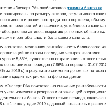
ентство «Эксперт РА» опубликовало
рэнкинги банков на
ки ранжированы по размеру активов, регулятивного капит
рпоративного и розничного кредитного портфеля, объему
редств предприятий и населения, устойчивости капитал
 обесценению активов, покрытию рыночных обязательс
ивами и рентабельности балансового капитала.
зу агентства, медианная рентабельность балансового ка
 организаций по итогам последних четырех кварталов
а уровне 5,35%, существенно сократившись относительн
 сопоставимых периодов (7,86% за период с 01.07.201
98% за 2019 г.) в результате снижения денежных потоков 
изации кредитных рисков на фоне пандемии.
ам «Эксперт РА» показательно снижение рентабельности
ез учета изменения резервов и отражающей операцион
деятельности банков. Относительно периода, включающ
 г. и 1-е полугодие 2019 г., данный показатель в расчете