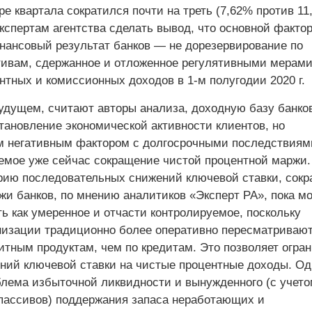
е квартала сократился почти на треть (7,62% против 11
кспертам агентства сделать вывод, что основной факто
нансовый результат банков — не дорезервирование по
ивам, сдержанное и отложенное регулятивными мерами
нтных и комиссионных доходов в 1-м полугодии 2020 г.
дущем, считают авторы анализа, доходную базу банко
тановление экономической активности клиентов, но
 негативным фактором с долгосрочными последствиям
емое уже сейчас сокращение чистой процентной маржи.
рию последовательных снижений ключевой ставки, сок
жи банков, по мнению аналитиков «Эксперт РА», пока м
ь как умеренное и отчасти контролируемое, поскольку
низации традиционно более оперативно пересматриваю
итным продуктам, чем по кредитам. Это позволяет огра
ний ключевой ставки на чистые процентные доходы. Од
блема избыточной ликвидности и вынужденного (с учето
пассивов) поддержания запаса неработающих и