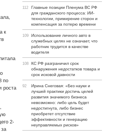
Главные позиции Пленума ВС РФ
112
для гражданского процесса: ИИ-
ала,
технологии, примирение сторон и
компенсация за потерю времени
а к
Использование личного авто в
109
тв
служебных целях не означает, что
работник трудится в качестве
водителя
питала
КС РФ разграничил срок
108
обнаружения недостатков товара и
о
срок исковой давности
8 по
Ирина Снеговая: «Без науки и
92
и роста
лучшей практики достичь целей
развития значимого бизнеса
невозможно: либо цель будет
,
недостигнута, либо бизнес
приобретет отсутствие
ную
эффективности и генерацию
его 2-
неуправляемых рисков»
 за