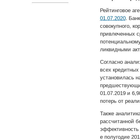
Рейтинговое аг
01.07.2020
. Бан
совокупного, ко
привлеченных с
потенциальному
ликвидными акт
Согласно анали
всех кредитных
установилась н
предшествующих
01.07.2019 и 6,
потерь от реал
Также аналитик
рассчитанной б
эффективность 
е полугодие 2018