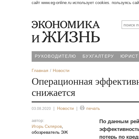
сайт www.eg-online.ru использует cookies. пользуясь са
РУКОВОДИТЕЛЮ
БУХГАЛТЕРУ
ЮРИСТ
Главная
Новости
Операционная эффективн
снижается
|
Новости
|
печать
03.08.2020
автор:
По данным рейт
Игорь Скляров
,
эффективность
обозреватель ЭЖ
потерь по кре