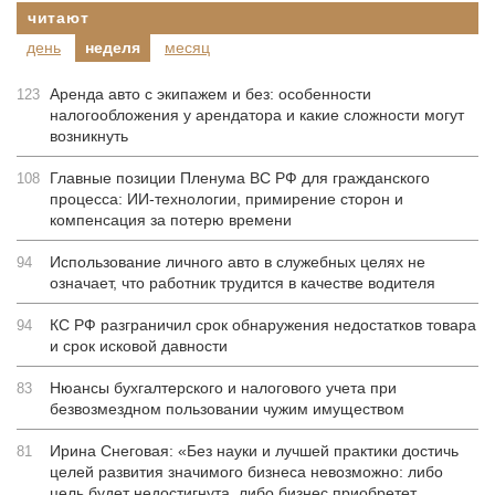
читают
день
неделя
месяц
Аренда авто с экипажем и без: особенности
123
налогообложения у арендатора и какие сложности могут
возникнуть
Главные позиции Пленума ВС РФ для гражданского
108
процесса: ИИ-технологии, примирение сторон и
компенсация за потерю времени
Использование личного авто в служебных целях не
94
означает, что работник трудится в качестве водителя
КС РФ разграничил срок обнаружения недостатков товара
94
и срок исковой давности
Нюансы бухгалтерского и налогового учета при
83
безвозмездном пользовании чужим имуществом
Ирина Снеговая: «Без науки и лучшей практики достичь
81
целей развития значимого бизнеса невозможно: либо
цель будет недостигнута, либо бизнес приобретет