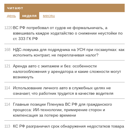
читают
день
неделя
месяц
ВС РФ потребовал от судов не формальничать, а
1220
взвешивать каждое ходатайство о снижении неустойки по
ст. 333 ГК РФ
НДС-ловушка для подрядчика на УСН при госзакупках: как
168
исполнить контракт, не переплачивая налог?
Аренда авто с экипажем и без: особенности
121
налогообложения у арендатора и какие сложности могут
возникнуть
Использование личного авто в служебных целях не
114
означает, что работник трудится в качестве водителя
Главные позиции Пленума ВС РФ для гражданского
114
процесса: ИИ-технологии, примирение сторон и
компенсация за потерю времени
КС РФ разграничил срок обнаружения недостатков товара
113