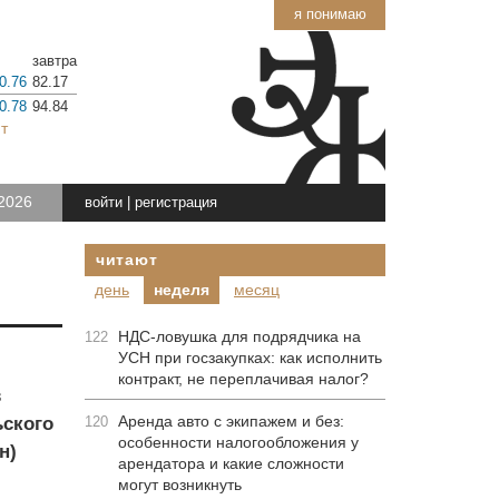
я понимаю
завтра
0.76
82.17
0.78
94.84
т
2026
войти
|
регистрация
читают
день
неделя
месяц
НДС-ловушка для подрядчика на
122
УСН при госзакупках: как исполнить
контракт, не переплачивая налог?
в
Аренда авто с экипажем и без:
ьского
120
особенности налогообложения у
н)
арендатора и какие сложности
могут возникнуть