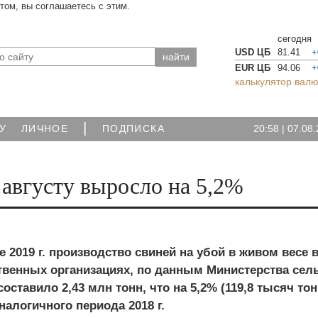
йтом, вы соглашаетесь с этим.
сегодня
USD ЦБ
81.41
+
EUR ЦБ
94.06
+
калькулятор валю
|
20:58
|
07.08.
У
ЛИЧНОЕ
ПОДПИСКА
августу выросло на 5,2%
е 2019 г. производство свиней на убой в живом весе 
твенных организациях, по данным Министерства сел
оставило 2,43 млн тонн, что на 5,2% (119,8 тысяч тон
алогичного периода 2018 г.