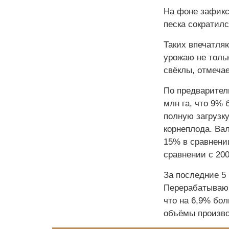
На фоне зафикс
песка сократилс
Таких впечатля
урожаю не толь
свёклы, отмеча
По предваритель
млн га, что 9% 
полную загрузк
корнеплода. Ва
15% в сравнении
сравнении с 2000
За последние 5 
Перерабатывающ
что на 6,9% бол
объёмы произво