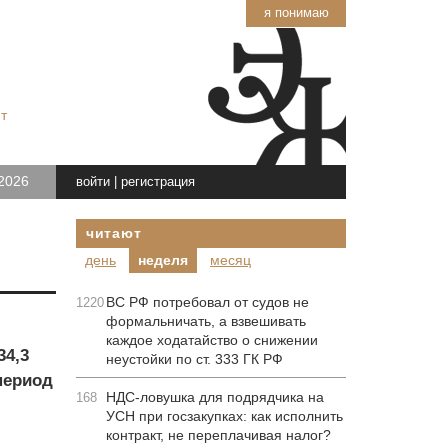
я понимаю
т
2026
войти
|
регистрация
читают
день
неделя
месяц
ВС РФ потребовал от судов не
1220
формальничать, а взвешивать
каждое ходатайство о снижении
34,3
неустойки по ст. 333 ГК РФ
 период
НДС-ловушка для подрядчика на
168
УСН при госзакупках: как исполнить
контракт, не переплачивая налог?