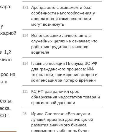
хара-
Аренда авто с экипажем и без:
121
особенности налогообложения у
арендатора и какие сложности
могут возникнуть
му
ахарной
Использование личного авто в
114
служебных целях не означает, что
работник трудится в качестве
и 1,2
водителя
ечило
Главные позиции Пленума ВС РФ
114
для гражданского процесса: ИИ-
рос на
технологии, примирение сторон и
компенсация за потерю времени
а в
КС РФ разграничил срок
113
обнаружения недостатков товара и
вёклы.
срок исковой давности
еска,
Ирина Снеговая: «Без науки и
98
00 г.
лучшей практики достичь целей
развития значимого бизнеса
невозможно: либо цель будет