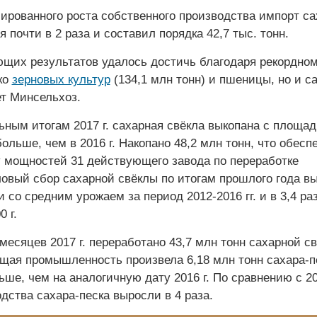
ированного роста собственного производства импорт са
я почти в 2 раза и составил порядка 42,7 тыс. тонн.
ющих результатов удалось достичь благодаря рекордно
ко
зерновых культур
(134,1 млн тонн) и пшеницы, но и с
ет Минсельхоз.
ным итогам 2017 г. сахарная свёкла выкопана с площад
больше, чем в 2016 г. Накопано 48,2 млн тонн, что обесп
у мощностей 31 действующего завода по переработке
ловый сбор сахарной свёклы по итогам прошлого года вы
 со средним урожаем за период 2012-2016 гг. и в 3,4 раз
 г.
месяцев 2017 г. переработано 43,7 млн тонн сахарной с
ая промышленность произвела 6,18 млн тонн сахара-п
ьше, чем на аналогичную дату 2016 г. По сравнению с 20
дства сахара-песка выросли в 4 раза.