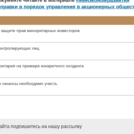
окументе читайте в материале
«Минэкономразвития
правки в порядок управления в акционерных общест
о защите прав миноритарных инвесторов
контролирующих лиц
ритария на примере конкретного холдинга
е нюансы необходимо учесть
сайта подпишитесь на нашу рассылку