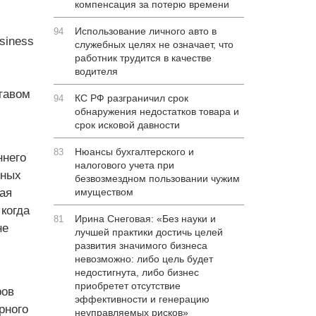
компенсация за потерю времени
Использование личного авто в
94
siness
служебных целях не означает, что
работник трудится в качестве
водителя
тавом
КС РФ разграничил срок
94
обнаружения недостатков товара и
срок исковой давности
Нюансы бухгалтерского и
83
ннего
налогового учета при
чных
безвозмездном пользовании чужим
ая
имуществом
когда
Ирина Снеговая: «Без науки и
81
не
лучшей практики достичь целей
развития значимого бизнеса
невозможно: либо цель будет
недостигнута, либо бизнес
приобретет отсутствие
ров
эффективности и генерацию
рного
неуправляемых рисков»