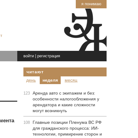
я понимаю
т
войти
|
регистрация
читают
день
неделя
месяц
Аренда авто с экипажем и без:
123
особенности налогообложения у
арендатора и какие сложности
могут возникнуть
мента
Главные позиции Пленума ВС РФ
108
для гражданского процесса: ИИ-
технологии, примирение сторон и