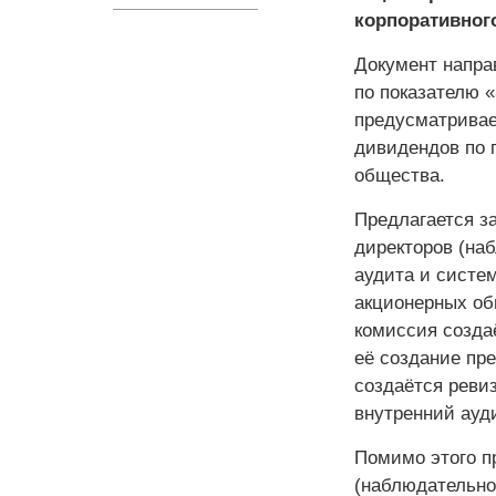
корпоративного
Документ напра
по показателю 
предусматривае
дивидендов по 
общества.
Предлагается за
директоров (наб
аудита и систе
акционерных об
комиссия созда
её создание пр
создаётся реви
внутренний ауди
Помимо этого п
(наблюдательно