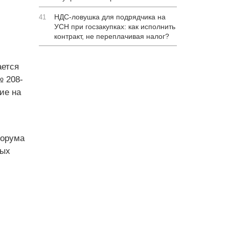
НДС-ловушка для подрядчика на
41
УСН при госзакупках: как исполнить
контракт, не переплачивая налог?
ается
№ 208-
ие на
ворума
рых