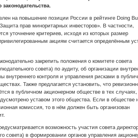
 законодательства.
влен на повышение позиции России в рейтинге Doing Bu
«Защита прав миноритарных инвесторов». В частности,
тся уточнение критериев, исходя из которых размер
привилегированным акциям считается определённым ус
конодательно закрепить положения о комитете совета
людательного совета) по аудиту, об организации внутре
мы внутреннего контроля и управления рисками в публи
ществах. Также предлагается установить, что ревизионн
ётся в публичном акционерном обществе в тех случаях, 
едусмотрено уставом этого общества. Если в обществе 
зионная комиссия, то в нём должен быть организован
т.
редусматривается возможность участия совета директо
го совета) в формировании органов управления акционе