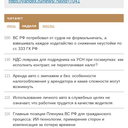
https://yandex.ru/news/?favid=7041
читают
день
неделя
месяц
ВС РФ потребовал от судов не формальничать, а
588
взвешивать каждое ходатайство о снижении неустойки по
ст. 333 ГК РФ
НДС-ловушка для подрядчика на УСН при госзакупках: как
146
исполнить контракт, не переплачивая налог?
Аренда авто с экипажем и без: особенности
121
налогообложения у арендатора и какие сложности могут
возникнуть
Использование личного авто в служебных целях не
116
означает, что работник трудится в качестве водителя
Главные позиции Пленума ВС РФ для гражданского
116
процесса: ИИ-технологии, примирение сторон и
компенсация за потерю времени