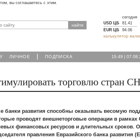
йтом, вы соглашаетесь с этим.
сегодня
USD ЦБ
81.41
EUR ЦБ
94.06
калькулятор валю
|
15:49
|
07.08.
У
ЛИЧНОЕ
ПОДПИСКА
стимулировать торговлю стран С
 банки развития способны оказывать весомую под
торые проводят внешнеторговые операции в рамках С
шевых финансовых ресурсов и длительных сроков. О
дседателя правления Евразийского банка развития (