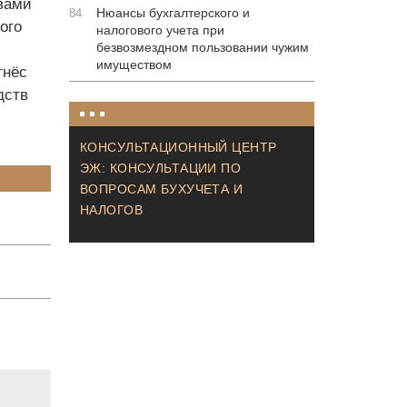
вами
Нюансы бухгалтерского и
84
ого
налогового учета при
безвозмездном пользовании чужим
имуществом
тнёс
дств
КОНСУЛЬТАЦИОННЫЙ ЦЕНТР
ЭЖ: КОНСУЛЬТАЦИИ ПО
ВОПРОСАМ БУХУЧЕТА И
НАЛОГОВ