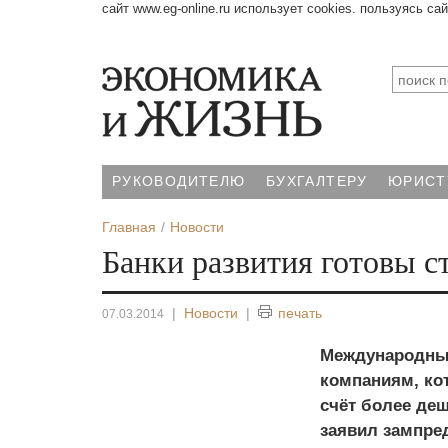
сайт www.eg-online.ru использует cookies. пользуясь са
РУКОВОДИТЕЛЮ
БУХГАЛТЕРУ
ЮРИСТ
Главная
Новости
Банки развития готовы 
|
Новости
|
печать
07.03.2014
Международные
компаниям, ко
счёт более де
заявил зампре