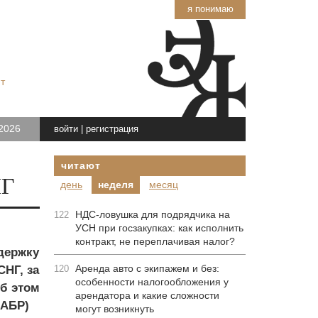
я понимаю
т
2026
войти
|
регистрация
читают
НГ
день
неделя
месяц
НДС-ловушка для подрядчика на
122
УСН при госзакупках: как исполнить
контракт, не переплачивая налог?
держку
Аренда авто с экипажем и без:
НГ, за
120
особенности налогообложения у
б этом
арендатора и какие сложности
ЕАБР)
могут возникнуть