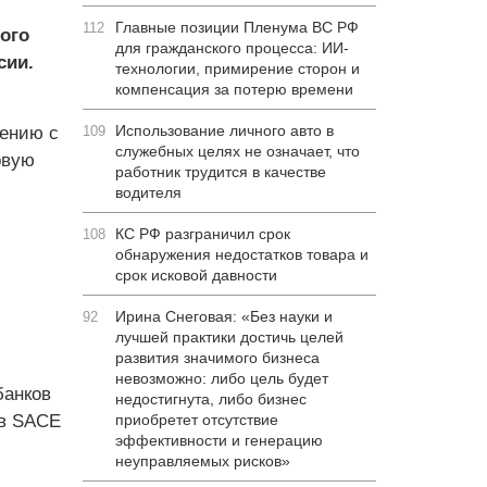
Главные позиции Пленума ВС РФ
112
ого
для гражданского процесса: ИИ-
сии.
технологии, примирение сторон и
компенсация за потерю времени
Использование личного авто в
нению с
109
служебных целях не означает, что
рвую
работник трудится в качестве
водителя
КС РФ разграничил срок
108
обнаружения недостатков товара и
срок исковой давности
Ирина Снеговая: «Без науки и
92
лучшей практики достичь целей
развития значимого бизнеса
невозможно: либо цель будет
банков
недостигнута, либо бизнес
тв SACE
приобретет отсутствие
эффективности и генерацию
неуправляемых рисков»