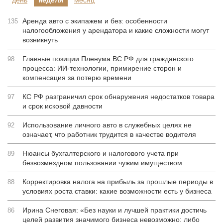
день
неделя
месяц
Аренда авто с экипажем и без: особенности
135
налогообложения у арендатора и какие сложности могут
возникнуть
Главные позиции Пленума ВС РФ для гражданского
98
процесса: ИИ-технологии, примирение сторон и
компенсация за потерю времени
КС РФ разграничил срок обнаружения недостатков товара
97
и срок исковой давности
Использование личного авто в служебных целях не
92
означает, что работник трудится в качестве водителя
Нюансы бухгалтерского и налогового учета при
89
безвозмездном пользовании чужим имуществом
Корректировка налога на прибыль за прошлые периоды в
88
условиях роста ставки: какие возможности есть у бизнеса
Ирина Снеговая: «Без науки и лучшей практики достичь
86
целей развития значимого бизнеса невозможно: либо