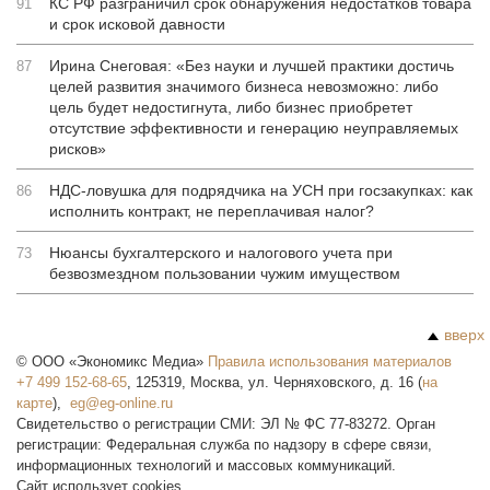
КС РФ разграничил срок обнаружения недостатков товара
91
и срок исковой давности
Ирина Снеговая: «Без науки и лучшей практики достичь
87
целей развития значимого бизнеса невозможно: либо
цель будет недостигнута, либо бизнес приобретет
отсутствие эффективности и генерацию неуправляемых
рисков»
НДС-ловушка для подрядчика на УСН при госзакупках: как
86
исполнить контракт, не переплачивая налог?
Нюансы бухгалтерского и налогового учета при
73
безвозмездном пользовании чужим имуществом
вверх
©
ООО «Экономикс Медиа»
Правила использования материалов
+7 499 152-68-65
,
125319
,
Москва
,
ул. Черняховского, д. 16
(
на
карте
),
Свидетельство о регистрации СМИ: ЭЛ № ФС 77-83272. Орган
регистрации: Федеральная служба по надзору в сфере связи,
информационных технологий и массовых коммуникаций.
Сайт использует cookies.