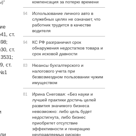
компенсация за потерю времени
ы)"
Использование личного авто в
94
служебных целях не означает, что
работник трудится в качестве
ние
водителя
41, ст.
498;
КС РФ разграничил срок
94
обнаружения недостатков товара и
30, ст.
срок исковой давности
 3531;
, ст.
Нюансы бухгалтерского и
83
налогового учета при
 №1
безвозмездном пользовании чужим
имуществом
Ирина Снеговая: «Без науки и
81
лучшей практики достичь целей
развития значимого бизнеса
и
невозможно: либо цель будет
недостигнута, либо бизнес
приобретет отсутствие
эффективности и генерацию
или
неуправляемых рисков»