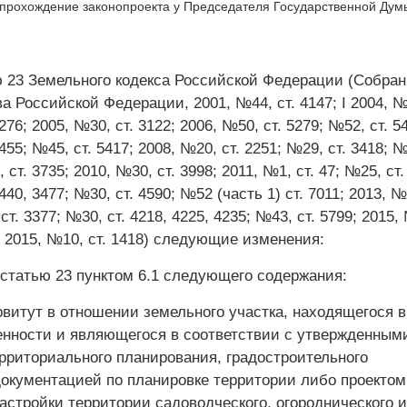
(прохождение законопроекта у Председателя Государственной Дум
ю 23 Земельного кодекса Российской Федерации (Собра
а Российской Федерации, 2001, №44, ст. 4147; I 2004, №
276; 2005, №30, ст. 3122; 2006, №50, ст. 5279; №52, ст. 5
455; №45, ст. 5417; 2008, №20, ст. 2251; №29, ст. 3418; №
 ст. 3735; 2010, №30, ст. 3998; 2011, №1, ст. 47; №25, ст.
440, 3477; №30, ст. 4590; №52 (часть 1) ст. 7011; 2013, №9
ст. 3377; №30, ст. 4218, 4225, 4235; №43, ст. 5799; 2015,
52; 2015, №10, ст. 1418) следующие изменения:
татью 23 пунктом 6.1 следующего содержания:
витут в отношении земельного участка, находящегося в
енности и являющегося в соответствии с утвержденным
рриториального планирования, градостроительного
документацией по планировке территории либо проектом
астройки территории садоводческого, огороднического 