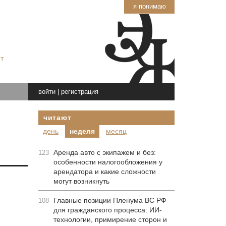
я понимаю
т
войти
|
регистрация
читают
день
неделя
месяц
Аренда авто с экипажем и без:
123
особенности налогообложения у
арендатора и какие сложности
могут возникнуть
Главные позиции Пленума ВС РФ
108
для гражданского процесса: ИИ-
технологии, примирение сторон и