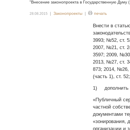
"Внесение законопроекта в Государственную Думу 
|
Законопроекты
|
печать
28.08.2015
Внести в стать
законодательств
3993; №52, ст. 5
2007, №21, ст. 2
3597; 2009, №30,
2013, №27, ст. 3
873; 2014, №26, 
(часть 1), ст. 
1) дополнить с
«Публичный сер
частной собств
документами те
«зонирования, 
организации и з