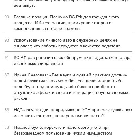
возникнуть
Главные позиции Пленума ВС РФ для гражданского
99
процесса: ИИ-технологии, примирение сторон и
компенсация за потерю времени
Использование личного авто в служебных целях не
93
означает, что работник трудится в качестве водителя
КС РФ разграничил срок обнаружения недостатков товара
91
и срок исковой давности
Ирина Снеговая: «Без науки и лучшей практики достичь
87
целей развития значимого бизнеса невозможно: либо
цель будет недостигнута, либо бизнес приобретет
отсутствие эффективности и генерацию неуправляемых
рисков»
НДС-ловушка для подрядчика на УСН при госзакупках: как
86
исполнить контракт, не переплачивая налог?
Нюансы бухгалтерского и налогового учета при
73
безвозмездном пользовании чужим имуществом