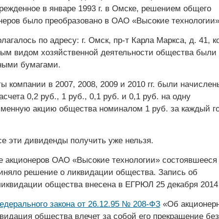
режденное в январе 1993 г. в Омске, решением общего
неров было преобразовано в ОАО «Высокие технологии»
агалось по адресу: г. Омск, пр-т Карла Маркса, д. 41, ко
ным видом хозяйственной деятельности общества были
ными бумагами.
ы компании в 2007, 2008, 2009 и 2010 гг. были начислен
чета 0,2 руб., 1 руб., 0,1 руб. и 0,1 руб. на одну
менную акцию общества номиналом 1 руб. за каждый г
се эти дивиденды получить уже нельзя.
 акционеров ОАО «Высокие технологии» состоявшееся
приняло решение о ликвидации общества. Запись об
ликвидации общества внесена в ЕГРЮЛ 25 декабря 2014 
едерального закона от 26.12.95 № 208-ФЗ
«Об акционер
видация общества влечет за собой его прекращение без