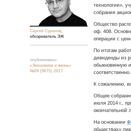
технологии», уч
собрания акцио
Общество распол
Сергей Суранов
,
оф. 408. Основ
обозреватель ЭЖ
операции с цен
По итогам работ
дивиденды из рас
опубликовано:
обыкновенную и
«Экономика и жизнь»
№09 (9675) 2017
соответственно.
К сожалению, в
Общее собрание
июля 2014 г., 
окончательной 
На основании
Ф
обществах» лик