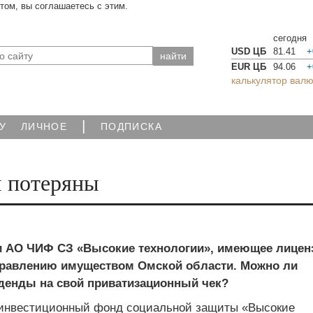
йтом, вы соглашаетесь с этим.
сегодня
USD ЦБ
81.41
+
EUR ЦБ
94.06
+
калькулятор валю
|
У
ЛИЧНОЕ
ПОДПИСКА
ы потеряны
и АО ЧИФ СЗ «Высокие технологии», имеющее лице
правлению имуществом Омской области. Можно ли
денды на свой приватизационный чек?
инвестиционный фонд социальной защиты «Высокие