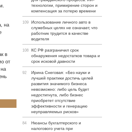
м.
технологии, примирение сторон и
компенсация за потерю времени
Использование личного авто в
109
, на
служебных целях не означает, что
е
работник трудится в качестве
водителя
КС РФ разграничил срок
108
к в
обнаружения недостатков товара и
о от
срок исковой давности
 на
Ирина Снеговая: «Без науки и
92
ень
лучшей практики достичь целей
развития значимого бизнеса
невозможно: либо цель будет
недостигнута, либо бизнес
приобретет отсутствие
эффективности и генерацию
неуправляемых рисков»
Нюансы бухгалтерского и
84
налогового учета при