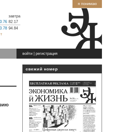
я понимаю
завтра
0.76
82.17
0.78
94.84
т
войти
|
регистрация
свежий номер
нзию