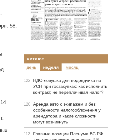
.
рп. 58,
ы
читают
день
неделя
месяц
од
НДС-ловушка для подрядчика на
122
УСН при госзакупках: как исполнить
контракт, не переплачивая налог?
 14
Аренда авто с экипажем и без:
120
особенности налогообложения у
арендатора и какие сложности
г.
могут возникнуть
ных
Главные позиции Пленума ВС РФ
112
для гражданского процесса: ИИ-