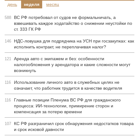
день
неделя
месяц
ВС РФ потребовал от судов не формальничать, а
588
взвешивать каждое ходатайство о снижении неустойки по
ст. 333 ГК РФ
НДС-ловушка для подрядчика на УСН при госзакупках: как
146
исполнить контракт, не переплачивая налог?
Аренда авто с экипажем и без: особенности
121
налогообложения у арендатора и какие сложности могут
возникнуть
Использование личного авто в служебных целях не
116
означает, что работник трудится в качестве водителя
Главные позиции Пленума ВС РФ для гражданского
116
процесса: ИИ-технологии, примирение сторон и
компенсация за потерю времени
КС РФ разграничил срок обнаружения недостатков товара
107
и срок исковой давности