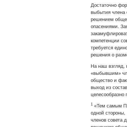
Достаточно фор
выбытия члена 
решением общег
опасениями. За
закамуфлироват
компетенции сов
требуется едино
решения о разм
На наш взгляд,
«выбывшим» чле
общество и фак
выход из соста
целесообразно 
1
«Тем самым Пл
одной стороны,
членов совета ­