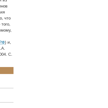
и из
енов
чия
, что
того,
имому,
 РФ
) и,
.А.
04. С.