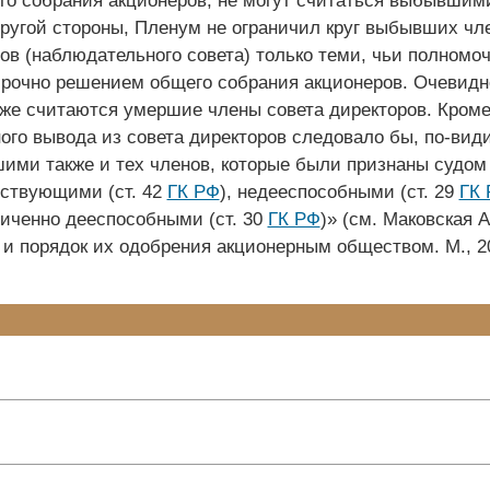
о собрания акционеров, не могут считаться выбывшим
другой стороны, Пленум не ограничил круг выбывших чл
ов (наблюдательного совета) только теми, чьи полномо
рочно решением общего собрания акционеров. Очевидно
е считаются умершие члены совета директоров. Кроме 
ого вывода из совета директоров следовало бы, по-вид
ими также и тех членов, которые были признаны судом
тствующими (ст. 42
ГК РФ
), недееспособными (ст. 29
ГК
ниченно дееспособными (ст. 30
ГК РФ
)» (см. Маковская А
 и порядок их одобрения акционерным обществом. М., 20