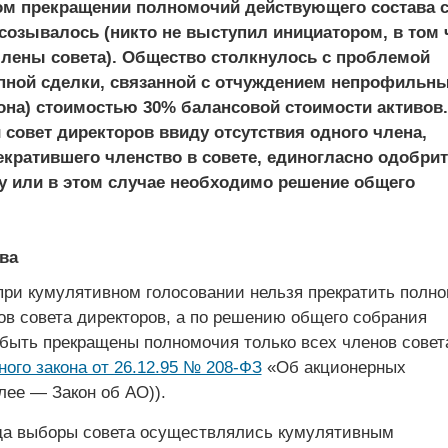
ом прекращении полномочий действующего состава с
созывалось (никто не выступил инициатором, в том 
лены совета). Общество столкнулось с проблемой
пной сделки, связанной с отчуждением непрофильн
она) стоимостью 30% балансовой стоимости активов.
совет директоров ввиду отсутствия одного члена,
кратившего членство в совете, единогласно одобри
у или в этом случае необходимо решение общего
ва
при кумулятивном голосовании нельзя прекратить полн
ов совета директоров, а по решению общего собрания
быть прекращены полномочия только всех членов совета
ого закона от 26.12.95 № 208-ФЗ
«Об акционерных
лее — Закон об АО)).
гда выборы совета осуществлялись кумулятивным