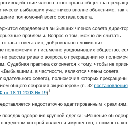
противодействие членов этого органа общества прекра
тически выбывших участников вполне объяснимо, так к
щение полномочий всего состава совета.
держится определения выбывших членов совета директор
серьезные проблемы. Вопрос о том, можно ли считать
остава совета лиц, добровольно сложивших
е полномочия и письменно уведомивших общество, ес
 не рассматривало вопроса о прекращении их полномоч
м. Судебная практика склоняется к тому, чтобы не приз
«Выбывшими, в частности, являются члены совета
блюдательного совета), полномочия которых прекращены
ием общего собрания акционеров» (п. 32
постановления
1
 от 18.11.2003 № 19
)
.
редставляется недостаточно адаптированным к реалиям.
 порядок одобрения крупной сделки: «Решение об одоб
, предметом которой является имущество, стоимость кот