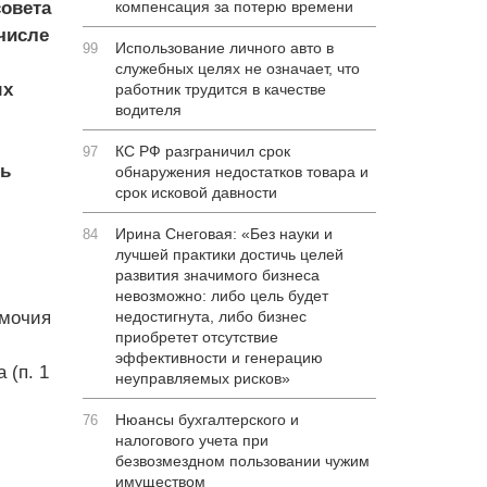
овета
компенсация за потерю времени
числе
Использование личного авто в
99
служебных целях не означает, что
ых
работник трудится в качестве
водителя
КС РФ разграничил срок
97
ть
обнаружения недостатков товара и
срок исковой давности
Ирина Снеговая: «Без науки и
84
лучшей практики достичь целей
развития значимого бизнеса
невозможно: либо цель будет
омочия
недостигнута, либо бизнес
приобретет отсутствие
эффективности и генерацию
 (п. 1
неуправляемых рисков»
Нюансы бухгалтерского и
76
налогового учета при
безвозмездном пользовании чужим
имуществом