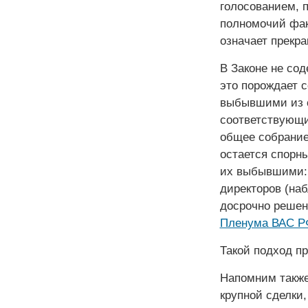
голосованием, 
полномочий фак
означает прекра
В Законе не со
это порождает 
выбывшими из с
соответствующи
общее собрание
остается спорны
их выбывшими: 
директоров (на
досрочно решен
Пленума ВАС РФ
Такой подход п
Напомним также
крупной сделки