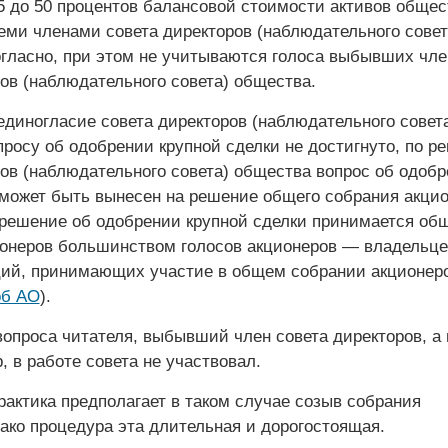
5 до 50 процентов балансовой стоимости активов общес
еми членами совета директоров (наблюдательного совет
гласно, при этом не учитываются голоса выбывших чле
ов (наблюдательного совета) общества.
единогласие совета директоров (наблюдательного совет
просу об одобрении крупной сделки не достигнуто, по 
ров (наблюдательного совета) общества вопрос об одоб
 может быть вынесен на решение общего собрания акцио
 решение об одобрении крупной сделки принимается об
онеров большинством голосов акционеров — владельце
ий, принимающих участие в общем собрании акционеро
об АО
).
вопроса читателя, выбывший член совета директоров, а
, в работе совета не участвовал.
актика предполагает в таком случае созыв собрания
ако процедура эта длительная и дорогостоящая.