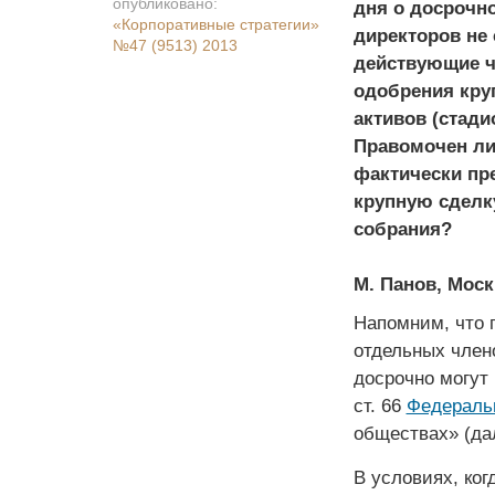
опубликовано:
дня о досрочн
«Корпоративные стратегии»
директоров не 
№47 (9513) 2013
действующие ч
одобрения кру
активов (стади
Правомочен ли 
фактически пре
крупную сделк
собрания?
М. Панов, Моск
Напомним, что 
отдельных член
досрочно могут 
ст. 66
Федеральн
обществах» (да
В условиях, ко