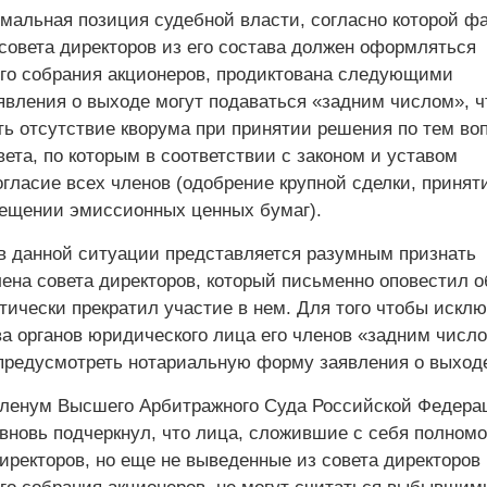
мальная позиция судебной власти, согласно которой фа
совета директоров из его состава должен оформляться
о собрания акционеров, продиктована следующими
явления о выходе могут подаваться «задним числом», 
ь отсутствие кворума при принятии решения по тем во
ета, по которым в соответствии с законом и уставом
гласие всех членов (одобрение крупной сделки, принят
ещении эмиссионных ценных бумаг).
 в данной ситуации представляется разумным признать
на совета директоров, который письменно оповестил о
тически прекратил участие в нем. Для того чтобы искл
ва органов юридического лица его членов «задним числ
предусмотреть нотариальную форму заявления о выход
енум Высшего Арбитражного Суда Российской Федерац
 вновь подчеркнул, что лица, сложившие с себя полном
директоров, но еще не выведенные из совета директоров