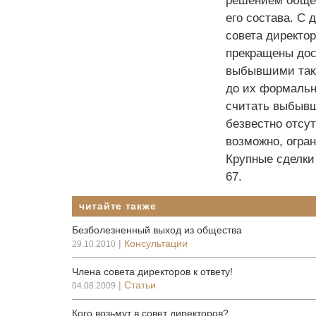
решением общег
его состава. С 
совета директор
прекращены дос
выбывшими такж
до их формальн
считать выбывш
безвестно отсу
возможно, огра
Крупные сделки
67.
читайте также
Безболезненный выход из общества
|
Консультации
29.10.2010
Члена совета директоров к ответу!
|
Статьи
04.08.2009
Кого возьмут в совет директоров?