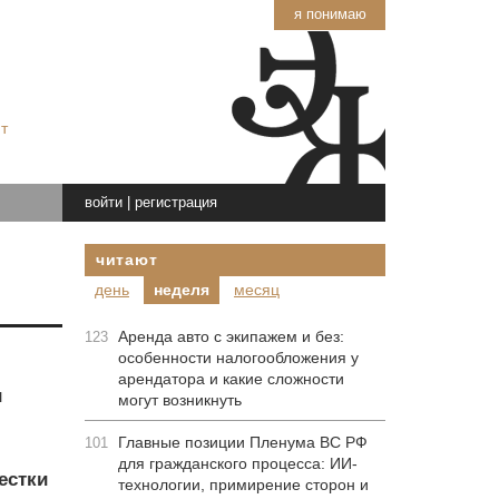
я понимаю
т
войти
|
регистрация
читают
день
неделя
месяц
Аренда авто с экипажем и без:
123
особенности налогообложения у
арендатора и какие сложности
и
могут возникнуть
Главные позиции Пленума ВС РФ
101
для гражданского процесса: ИИ-
естки
технологии, примирение сторон и