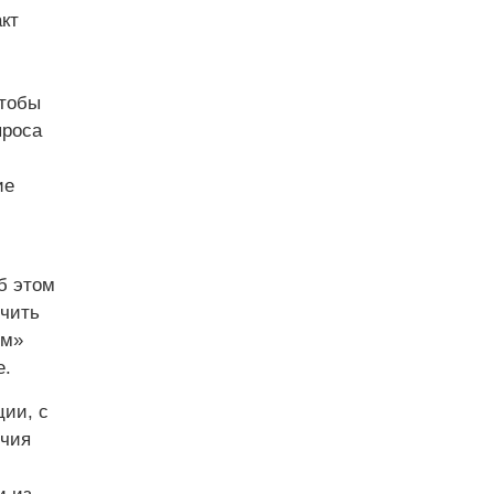
кт
чтобы
проса
ие
б этом
ючить
ом»
е.
ии, с
очия