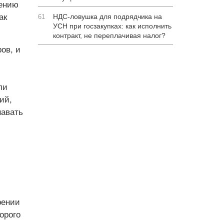
щению
ак
НДС-ловушка для подрядчика на
61
УСН при госзакупках: как исполнить
контракт, не переплачивая налог?
ов, и
ли
ий,
навать
рении
орого