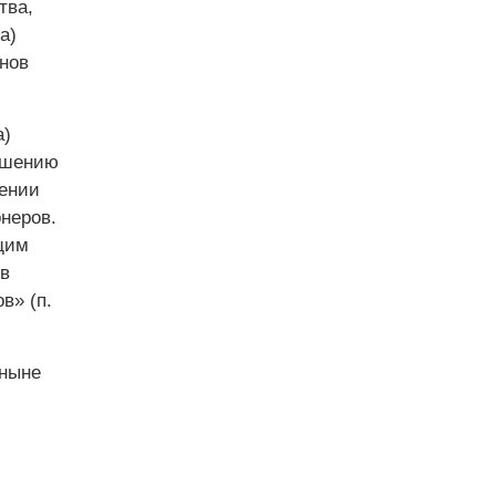
тва,
а)
нов
а)
решению
рении
неров.
щим
в
в» (п.
 ныне