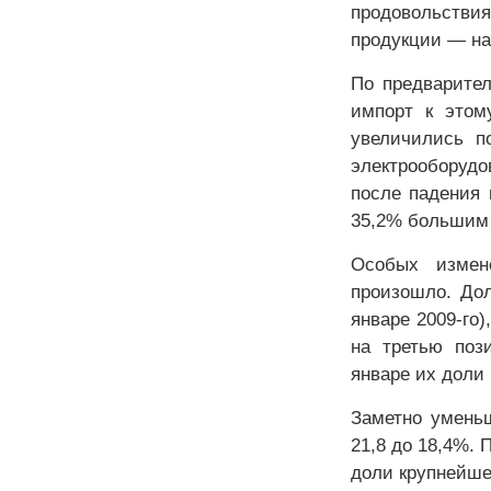
продовольстви
продукции — на
По предварите
импорт к этом
увеличились п
электрооборудо
после падения 
35,2% большим 
Особых измен
произошло. До
январе 2009-го
на третью поз
январе их доли 
Заметно умень
21,8 до 18,4%. 
доли крупнейшег