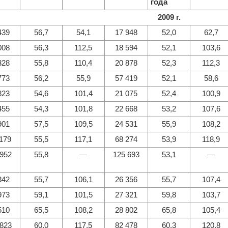
года
2009 г
.
439
56,7
54,1
17 948
52,0
62,7
008
56,3
112,5
18 594
52,1
103,6
328
55,8
110,4
20 878
52,3
112,3
773
56,2
55,9
57 419
52,1
58,6
823
54,6
101,4
21 075
52,4
100,9
455
54,3
101,8
22 668
53,2
107,6
901
57,5
109,5
24 531
55,9
108,2
 179
55,5
117,1
68 274
53,9
118,9
 952
55,8
—
125 693
53,1
—
342
55,7
106,1
26 356
55,7
107,4
973
59,1
101,5
27 321
59,8
103,7
510
65,5
108,2
28 802
65,8
105,4
 823
60,0
117,5
82 478
60,3
120,8