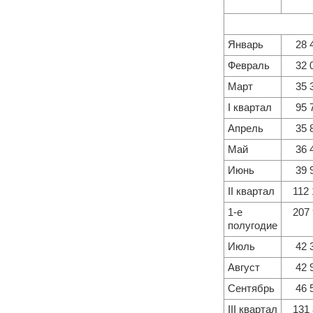
Январь
28 
Февраль
32 
Март
35 
I квартал
95 
Апрель
35 
Май
36 
Июнь
39 
II квартал
112
1-е
207
полугодие
Июль
42 
Август
42 
Сентябрь
46 
III квартал
131