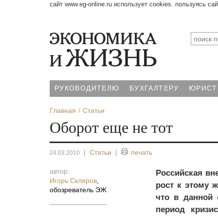
сайт www.eg-online.ru использует cookies. пользуясь са
РУКОВОДИТЕЛЮ
БУХГАЛТЕРУ
ЮРИСТ
Главная
Статьи
Оборот еще не тот
|
Статьи
|
печать
24.03.2010
автор:
Российская вн
Игорь Скляров
,
рост к этому ж
обозреватель ЭЖ
что в данной 
период кризи