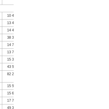
года
10 491
67,0
43,7
7457
13 414
63,4
127,9
5180
14 450
61,7
107,7
6428
38 354
63,7
52,3
19 065
14 748
58,0
102,1
6327
13 787
56,3
93,5
8 881
15 370
60,2
111,5
9 161
43 905
58,2
114,5
24 369
82 259
60,6
—
43 434
15 986
55,8
104,0
10 370
15 652
57,9
97,9
11 669
17 708
65,1
113,1
11 094
49 345
59,5
112,4
33 133