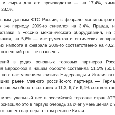
я и сырья для его производства — на 17,4%, хими
 28,5%.
льным данным ФТС России, в феврале машиностроит
у же периоду 2009-го снизился на 3,4%. Правда, н
оставки в Россию механического оборудования, на 
вания, на 5,6% — инструментов и оптических аппара
их импорта в феврале 2009-го соответственно на 40,2,
нынешний рост не назовешь.
ений в рядах основных торговых партнеров Рос
ля Евросоюза в нашем обороте составила 51,5% (50
), но с наступлением кризиса Нидерланды и Италия от
ицию ранее главного российского партнера — Герма
в нашем обороте составили 11,3, 6,7 и 6,4% соответстве
шился удельный вес в российской торговле стран А
Произошло это в первую очередь за счет уменьшения с 
о нашего партнера в этом регионе Китая.