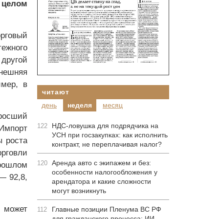
 целом
орговый
тежного
 другой
нешняя
имер, в
читают
день
неделя
месяц
ыросший
НДС-ловушка для подрядчика на
122
 Импорт
УСН при госзакупках: как исполнить
ы роста
контракт, не переплачивая налог?
рговли
Аренда авто с экипажем и без:
120
прошлом
особенности налогообложения у
— 92,8,
арендатора и какие сложности
могут возникнуть
м может
Главные позиции Пленума ВС РФ
112
для гражданского процесса: ИИ-