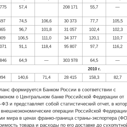
 775
57,4
208 171
55,7
—
597
74,5
106,6
30 373
77,7
105,5
465
96,7
101,8
31 057
102,4
102,3
009
106,5
111,0
34 377
120,1
110,7
 071
91,1
118,4
95 807
97,7
116,2
 846
64,9
—
303 978
64,5
—
2010 г
.
994
140,6
71,4
28 415
158,3
82,7
ланс формируется Банком России в соответствии с
коном о Центральном банке Российской Федерации от
-ФЗ и представляет собой статистический отчет, в кото
 внешнеэкономические операции Российской Федерации
ми мира в ценах франко-граница страны-экспортера (ФО
имость товара и расходы по его доставке до сухопутно