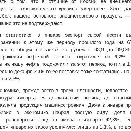
вать о том, что в отличие от России ее внешнето
дят из экономического кризиса увереннее. Хотя да
рубеж нашего основного внешнеторгового продукта 
ачно это не подтверждают.
й статистике, в январе экспорт сырой нефти в
ражении к этому же периоду прошлого года на 6
оли в общих поставках за рубеж с 33,9 до 39,8%
ыражении нефтяной экспорт сократился на 6,2%. 
ы на нашу нефть подскочили за этот период почти в 1,
ельно декабря 2009-го ее поставки тоже сократились на 
 на 2,5%.
ономике, прежде всего в промышленности, непростое.
уктура импорта. В докризисный период до полови
авляла продукция машиностроения. Даже в январе п
кризис в экономике набрал полную силу, доля 
и транспортных средств имела в импорте 42,3%, те
шем январе их завоз увеличился лишь на 1,1%, в то вр