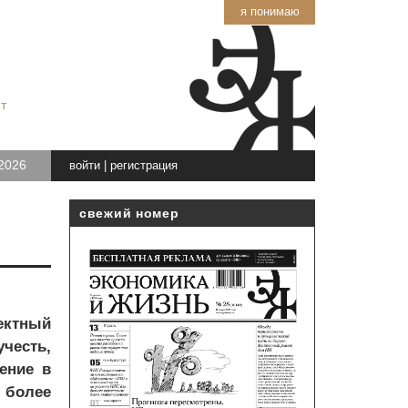
я понимаю
т
2026
войти
|
регистрация
свежий номер
ектный
учесть,
ение в
 более