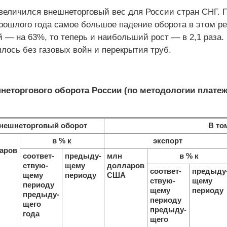
увеличился внешнеторговый вес для России стран СНГ. 
прошлого года самое большое падение оборота в этом ре
 — на 63%, то теперь и наибольший рост — в 2,1 раза.
лось без газовых войн и перекрытия труб.
неторгового оборота России (по методологии плате
нешнеторговый оборот
В то
в % к
экспорт
аров
соответ
-
предыду
-
млн
в % к
ствую-
щему
долларов
соответ-
предыду
щему
периоду
США
ствую-
щему
периоду
щему
периоду
предыду
-
периоду
щего
предыду
-
года
щего