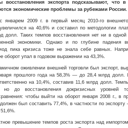
ы восстановления экспорта подсказывают, что в
ются экономические проблемы за рубежами России.
с январем 2009 г. в первый месяц 2010-го внешнет
увеличился на 40,6% и составил по методологии пла
д долл. Таких темпов восстановления нет ни в одной
венной экономики. Однако и по глубине падения в
иод пика кризиса тоже не знала себе равных. Напр
ее оборот упал в годовом выражении на 43,3%.
мичном оживлении внешней торговли был экспорт, в
нваря прошлого года на 58,3% — до 28,4 млрд долл.
тветственно на 10,4%, составив 11,6 млрд долл. Темп
, но до восстановления докризисных уровней то
сравнения: чтобы выйти на оборот января 2008 г., в 
должен был составить 77,4%, в частности по экспорту 
 51,6%.
тное превышение темпов роста экспорта над импорто