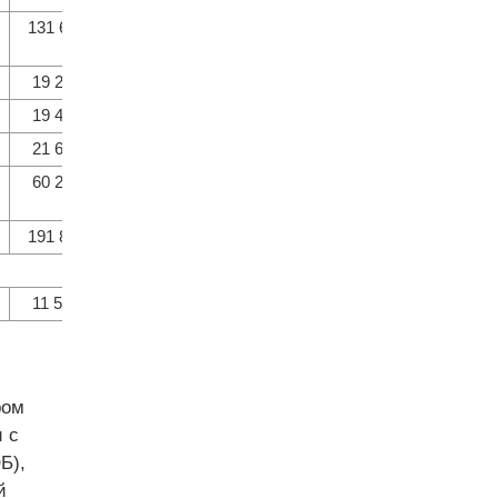
131 604
60,2
—
76 567
19 224
70,0
108,6
11 149
19 408
88,8
101,0
11 649
21 632
90,2
111,5
12 745
60 264
82,2
122,1
35 543
191 868
65,7
—
112 110
11 579
110,4
53,5
16 836
ром
 с
Б),
й