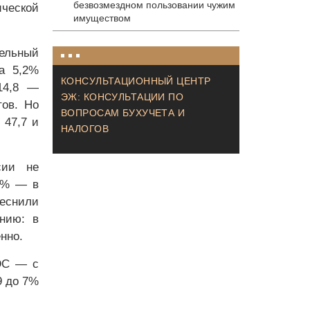
безвозмездном пользовании чужим
ческой
имуществом
ельный
а 5,2%
КОНСУЛЬТАЦИОННЫЙ ЦЕНТР
14,8 —
ЭЖ: КОНСУЛЬТАЦИИ ПО
тов. Но
ВОПРОСАМ БУХУЧЕТА И
 47,7 и
НАЛОГОВ
сии не
,1% — в
теснили
нию: в
нно.
ТЭС — с
9 до 7%