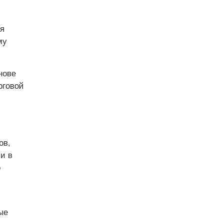
я
му
нове
рговой
ов,
и в
о
ые