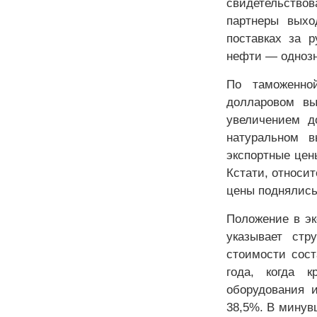
свидетельство
партнеры выхо
поставках за 
нефти — однозн
По таможенно
долларовом вы
увеличением д
натуральном в
экспортные цен
Кстати, относит
цены поднялись
Положение в эк
указывает стр
стоимости сост
года, когда 
оборудования 
38,5%. В минув