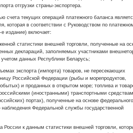
порта отгрузки страны-экспортера.
ью счета текущих операций платежного баланса являетс
я, которая в соответствии с Руководством по платежно
-е издание) включает:
енной статистики внешней торговли, полученные на ос
енных деклараций, заполняемых участниками внешнето
с учетом данных Республики Беларусь;
ъемах экспорта (импорта) товаров, не пересекающих
ницу Российской Федерации (рыбы и морепродуктов,
обытых) и проданных в открытом море; топлива и товар
российскими (иностранными) транспортными средствам
оссийских) портах), полученные на основе федеральног
о наблюдения Федеральной службы государственной
а России к данным статистики внешней торговли, котор