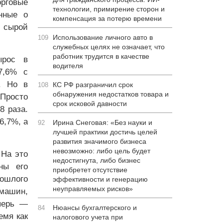
рговые
технологии, примирение сторон и
нные о
компенсация за потерю времени
— сырой
Использование личного авто в
109
служебных целях не означает, что
работник трудится в качестве
ырос в
водителя
7,6% с
. Но в
КС РФ разграничил срок
108
обнаружения недостатков товара и
Просто
срок исковой давности
8 раза.
6,7%, а
Ирина Снеговая: «Без науки и
92
лучшей практики достичь целей
развития значимого бизнеса
невозможно: либо цель будет
 На это
недостигнута, либо бизнес
ны его
приобретет отсутствие
рошлого
эффективности и генерацию
неуправляемых рисков»
машин,
перь —
Нюансы бухгалтерского и
84
емя как
налогового учета при