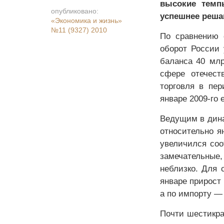
высокие темп
опубликовано:
успешнее реша
«Экономика и жизнь»
№11 (9327) 2010
По сравнению 
оборот России 
баланса 40 млр
сфере отечест
торговля в пер
январе 2009-го 
Ведущим в дина
относительно я
увеличился соо
замечательные
неблизко. Для 
январе прирост 
а по импорту —
Почти шестикра