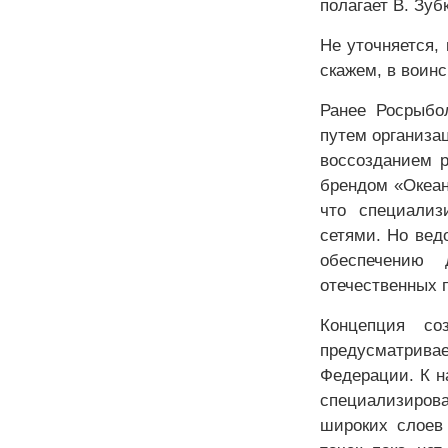
полагает В. Зуб
Не уточняется, 
скажем, в воинс
Ранее Росрыбо
путем организа
воссозданием р
брендом «Океан
что специализ
сетями. Но вед
обеспечению 
отечественных п
Концепция соз
предусматривае
Федерации. К н
специализиров
широких слоев