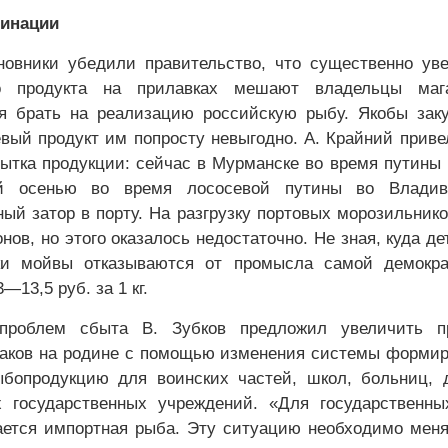
инации
овники убедили правительство, что существенно ув
о продукта на прилавках мешают владельцы мага
я брать на реализацию российскую рыбу. Якобы зак
вый продукт им попросту невыгодно. А. Крайний приве
ытка продукции: сейчас в Мурманске во время путины
й осенью во время лососевой путины во Владиво
ый затор в порту. На разгрузку портовых морозильник
нов, но этого оказалось недостаточно. Не зная, куда де
ки мойвы отказываются от промысла самой демокра
—13,5 руб. за 1 кг.
проблем сбыта В. Зубков предложил увеличить п
аков на родине с помощью изменения системы форми
ыбопродукцию для воинских частей, школ, больниц, 
х государственных учреждений. «Для государственн
ается импортная рыба. Эту ситуацию необходимо мен