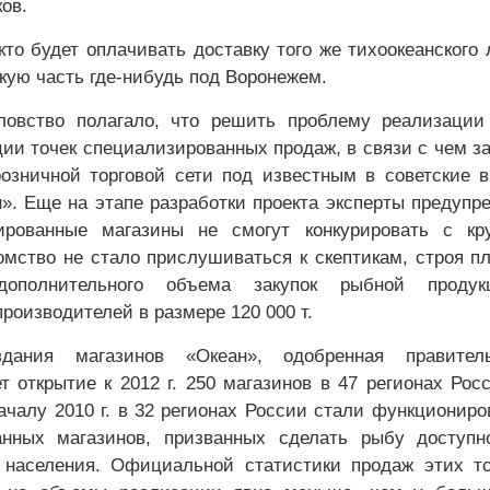
ков.
кто будет оплачивать доставку того же тихоокеанского 
кую часть где-нибудь под Воронежем.
ловство полагало, что решить проблему реализации
ции точек специализированных продаж, в связи с чем з
озничной торговой сети под известным в советские 
». Еще на этапе разработки проекта эксперты предупр
ированные магазины не смогут конкурировать с кр
омство не стало прислушиваться к скептикам, строя п
дополнительного объема закупок рыбной проду
роизводителей в размере 120 000 т.
дания магазинов «Океан», одобренная правитель
т открытие к 2012 г. 250 магазинов в 47 регионах Рос
ачалу 2010 г. в 32 регионах России стали функциониро
анных магазинов, призванных сделать рыбу доступн
 населения. Официальной статистики продаж этих т