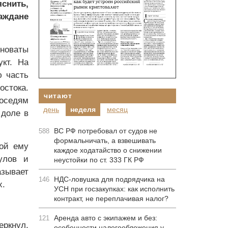
снить,
аждане
иноваты
укт. На
ю часть
остока.
читают
соседям
день
неделя
месяц
 доле в
ВС РФ потребовал от судов не
588
формальничать, а взвешивать
ной ему
каждое ходатайство о снижении
улов и
неустойки по ст. 333 ГК РФ
азывает
НДС-ловушка для подрядчика на
146
х.
УСН при госзакупках: как исполнить
контракт, не переплачивая налог?
Аренда авто с экипажем и без:
121
еркнул,
особенности налогообложения у