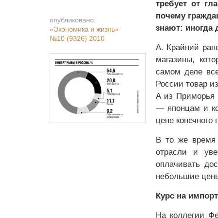
требует от гл
почему гражда
опубликовано:
знают: иногда 
«Экономика и жизнь»
№10 (9326) 2010
А. Крайний рап
магазины, кот
самом деле все
России товар из
А из Приморья 
— японцам и ко
цене конечного 
В то же время 
отрасли и уве
оплачивать дос
небольшие цены 
Курс на импор
На коллегии Фе