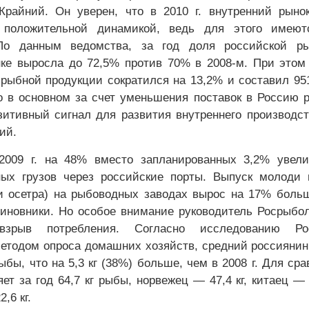
Крайний. Он уверен, что в 2010 г. внутренний рыно
 положительной динамикой, ведь для этого имеют
По данным ведомства, за год доля российской р
ке выросла до 72,5% против 70% в 2008-м. При это
рыбной продукции сократился на 13,2% и составил 951
 в основном за счет уменьшения поставок в Россию 
зитивный сигнал для развития внутреннего производс
ий.
 2009 г. на 48% вместо запланированных 3,2% увел
ных грузов через российские порты. Выпуск молоди
и осетра) на рыбоводных заводах вырос на 17% боль
иновники. Но особое внимание руководитель Росрыбо
зрыв потребления. Согласно исследованию Рос
етодом опроса домашних хозяйств, средний россиянин
 рыбы, что на 5,3 кг (38%) больше, чем в 2008 г. Для сра
ет за год 64,7 кг рыбы, норвежец — 47,4 кг, китаец — 2
,6 кг.