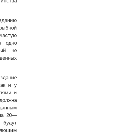
инства
озданию
рыбной
частую
я одно
рый не
твенных
здание
как и у
елями и
 должна
данным
 на 20—
 будут
яющим