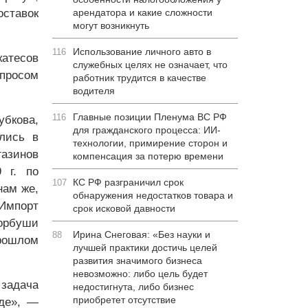
оставок
арендатора и какие сложности
могут возникнуть
Использование личного авто в
116
катесов
служебных целях не означает, что
спросом
работник трудится в качестве
водителя
Главные позиции Пленума ВС РФ
116
убкова,
для гражданского процесса: ИИ-
лись в
технологии, примирение сторон и
азинов
компенсация за потерю времени
 г. по
КС РФ разграничил срок
107
нам же,
обнаружения недостатков товара и
 Импорт
срок исковой давности
орбуши
Ирина Снеговая: «Без науки и
88
прошлом
лучшей практики достичь целей
развития значимого бизнеса
невозможно: либо цель будет
задача
недостигнута, либо бизнес
приобретет отсутствие
де», —