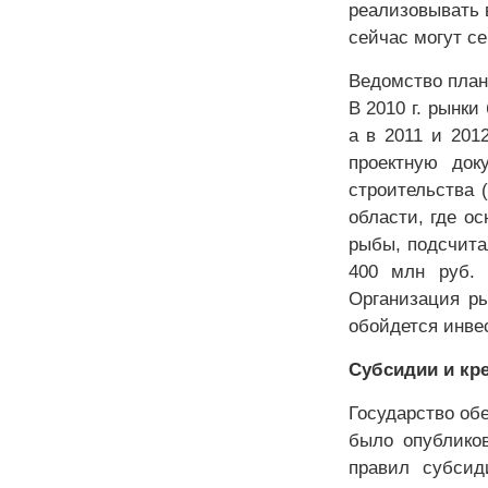
реализовывать 
сейчас могут се
Ведомство плани
В 2010 г. рынки
а в 2011 и 201
проектную док
строительства 
области, где о
рыбы, подсчита
400 млн руб. 
Организация ры
обойдется инве
Субсидии и кр
Государство обе
было опублико
правил субсид