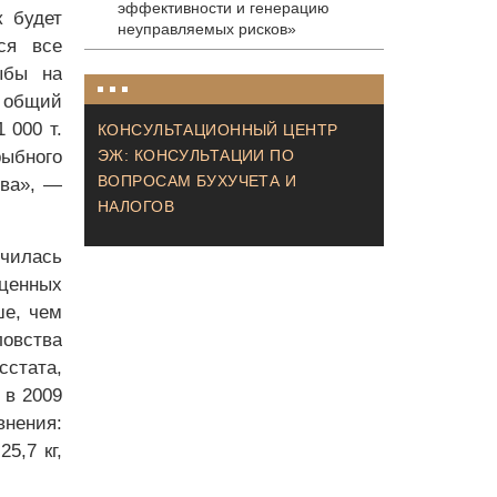
эффективности и генерацию
к будет
неуправляемых рисков»
ся все
ыбы на
м общий
 000 т.
КОНСУЛЬТАЦИОННЫЙ ЦЕНТР
рыбного
ЭЖ: КОНСУЛЬТАЦИИ ПО
ВОПРОСАМ БУХУЧЕТА И
тва», —
НАЛОГОВ
ичилась
 ценных
ше, чем
ловства
стата,
 в 2009
внения:
5,7 кг,