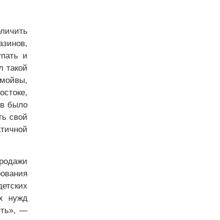
еличить
зинов,
упать и
л такой
 мойвы,
стоке,
ов было
ть свой
тичной
родажи
рования
детских
ых нужд
ять», —