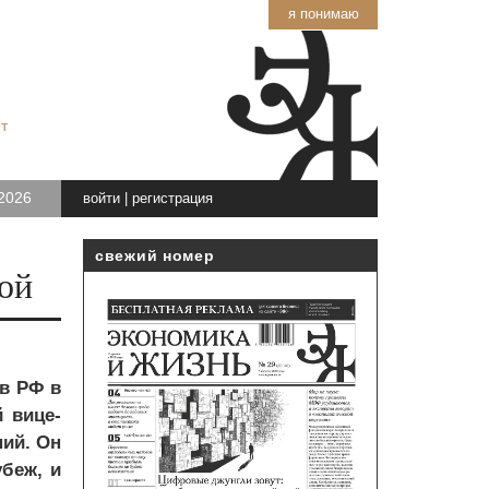
я понимаю
т
2026
войти
|
регистрация
свежий номер
гой
в РФ в
й вице-
ний. Он
беж, и