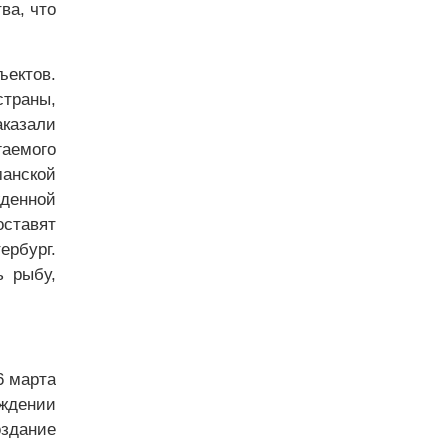
ва, что
ъектов.
страны,
аказали
аемого
манской
жденной
оставят
ербург.
ь рыбу,
6 марта
ждении
здание