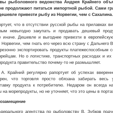
авы рыболовного ведомства Андрея Крайнего объя
не продолжают питаться импортной рыбой. Сами гр
дешевле привезти рыбу из Норвегии, чем с Сахалина.
ортует, что в отсутствии русской рыбы на прилавках в
орым невыгодно закупать и продавать дешевый прод
 иначе. Дешевле и выгоднее привезти в европейску
 Норвегии, чем гнать его через всю страну с Дальнего В
резонно экспортировать продукты платежеспособным 
рейцам. Но о логистике, транспортных расходах и их
продукта правительство почему-то не размышляет.
А. Крайний регулярно рапортует об успехах вверен
рен, что торговля просто обязана забирать весь 
тавку продукта к потребителю. Недаром он всегда н
на морепродукты, но не уточняет, что это цены в порта
тозамещение
дерального агентства по рыболовству В. Зубков подч