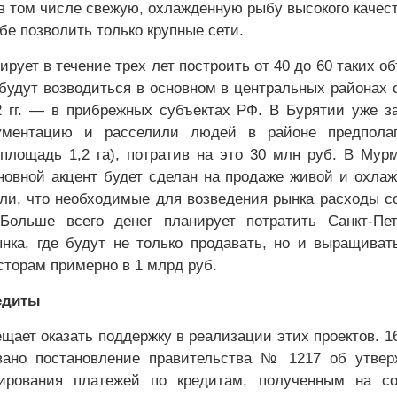
в том числе свежую, охлажденную рыбу высокого качест
бе позволить только крупные сети.
рует в течение трех лет построить от 40 до 60 таких об
 будут возводиться в основном в центральных районах 
2 гг. — в прибрежных субъектах РФ. В Бурятии уже з
ументацию и расселили людей в районе предполаг
(площадь 1,2 га), потратив на это 30 млн руб. В Мур
сновной акцент будет сделан на продаже живой и охла
ли, что необходимые для возведения рынка расходы с
Больше всего денег планирует потратить Санкт-Пет
нка, где будут не только продавать, но и выращиват
сторам примерно в 1 млрд руб.
едиты
щает оказать поддержку в реализации этих проектов. 1
вано постановление правительства № 1217 об утвер
ирования платежей по кредитам, полученным на со