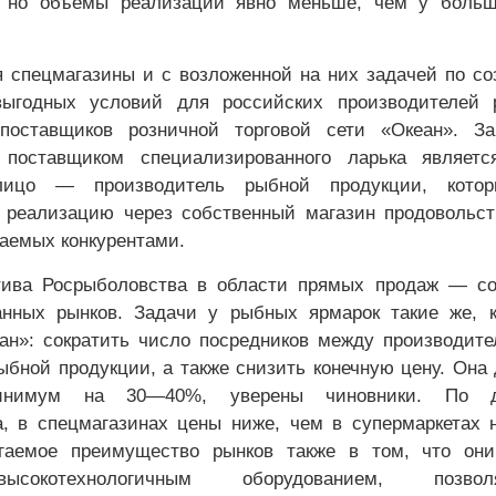
т, но объемы реализации явно меньше, чем у больш
 спецмагазины и с возложенной на них задачей по с
выгодных условий для российских производителей 
оставщиков розничной торговой сети «Океан». За
поставщиком специализированного ларька являетс
лицо — производитель рыбной продукции, кото
 реализацию через собственный магазин продовольс
каемых конкурентами.
тива Росрыболовства в области прямых продаж — со
анных рынков. Задачи у рыбных ярмарок такие же, 
ан»: сократить число посредников между производит
ыбной продукции, а также снизить конечную цену. Она
минимум на 30—40%, уверены чиновники. По 
, в спецмагазинах цены ниже, чем в супермаркетах
гаемое преимущество рынков также в том, что они
сокотехнологичным оборудованием, позвол