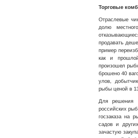
Торговые комб
Отраслевые чин
долю местног
отказывающиес
продавать деше
пример переизб
как и прошло
произошел рыбн
брошено 40 ваго
улов, добытчи
рыбы ценой в 13
Для решения 
российских рыб
госзаказа на р
садов и други
зачастую закуп