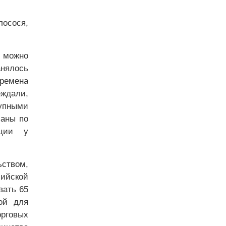
лосося,
 можно
анялось
времена
еждали,
упными
ланы по
кции у
ством,
сийской
вать 65
ой для
орговых