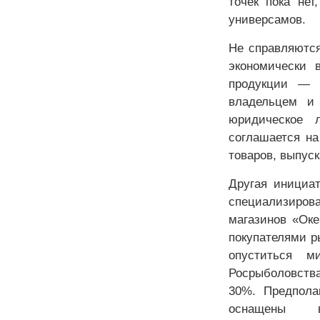
точек пока не
универсамов.
Не справляются
экономически 
продукции — п
владельцем и 
юридическое 
соглашается на
товаров, выпус
Другая инициа
специализиров
магазинов «Оке
покупателями р
опуститься 
Росрыболовства
30%. Предпола
оснащены вы