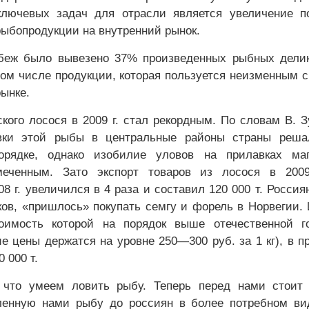
ключевых задач для отрасли является увеличение п
рыбопродукции на внутренний рынок.
убеж было вывезено 37% произведенных рыбных дели
 том числе продукции, которая пользуется неизменным 
ынке.
кого лосося в 2009 г. стал рекордным. По словам В. З
вки этой рыбы в центральные районы страны реша
орядке, однако изобилие уловов на прилавках маг
меченным. Зато экспорт товаров из лосося в 2009
8 г. увеличился в 4 раза и составил 120 000 т. Россия
ков, «пришлось» покупать семгу и форель в Норвегии.
оимость которой на порядок выше отечественной г
ие цены держатся на уровне 250—300 руб. за 1 кг), в 
 000 т.
 что умеем ловить рыбу. Теперь перед нами стоит 
ленную нами рыбу до россиян в более потребном ви