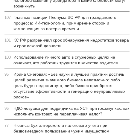
налогообложения у арендатора и какие сложности могут
возникнуть
Главные позиции Пленума ВС РФ для гражданского
107
процесса: ИИ-технологии, примирение сторон и
компенсация за потерю времени
КС РФ разграничил срок обнаружения недостатков товара
101
и срок исковой давности
Использование личного авто в служебных целях не
100
означает, что работник трудится в качестве водителя
Ирина Снеговая: «Без науки и лучшей практики достичь
96
целей развития значимого бизнеса невозможно: либо
цель будет недостигнута, либо бизнес приобретет
отсутствие эффективности и генерацию неуправляемых
рисков»
НДС-ловушка для подрядчика на УСН при госзакупках: как
96
исполнить контракт, не переплачивая налог?
Нюансы бухгалтерского и налогового учета при
77
безвозмездном пользовании чужим имуществом