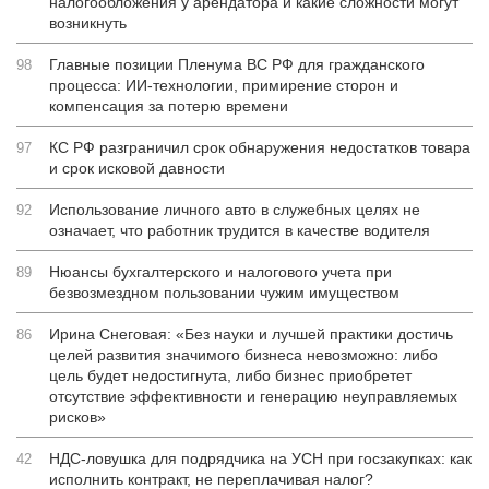
налогообложения у арендатора и какие сложности могут
возникнуть
Главные позиции Пленума ВС РФ для гражданского
98
процесса: ИИ-технологии, примирение сторон и
компенсация за потерю времени
КС РФ разграничил срок обнаружения недостатков товара
97
и срок исковой давности
Использование личного авто в служебных целях не
92
означает, что работник трудится в качестве водителя
Нюансы бухгалтерского и налогового учета при
89
безвозмездном пользовании чужим имуществом
Ирина Снеговая: «Без науки и лучшей практики достичь
86
целей развития значимого бизнеса невозможно: либо
цель будет недостигнута, либо бизнес приобретет
отсутствие эффективности и генерацию неуправляемых
рисков»
НДС-ловушка для подрядчика на УСН при госзакупках: как
42
исполнить контракт, не переплачивая налог?