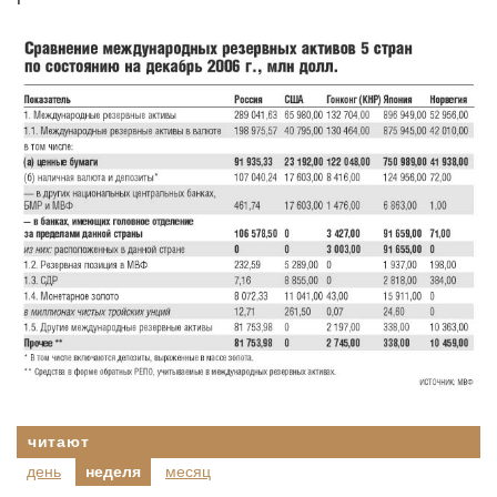
читают
день
неделя
месяц