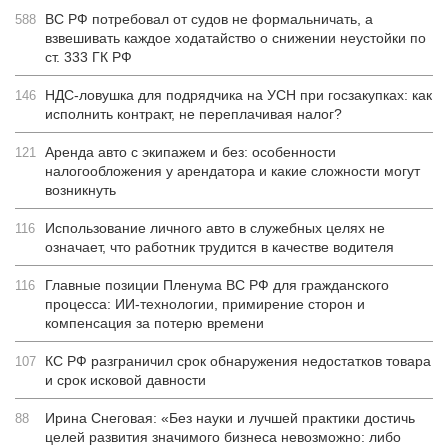
ВС РФ потребовал от судов не формальничать, а
588
взвешивать каждое ходатайство о снижении неустойки по
ст. 333 ГК РФ
НДС-ловушка для подрядчика на УСН при госзакупках: как
146
исполнить контракт, не переплачивая налог?
Аренда авто с экипажем и без: особенности
121
налогообложения у арендатора и какие сложности могут
возникнуть
Использование личного авто в служебных целях не
116
означает, что работник трудится в качестве водителя
Главные позиции Пленума ВС РФ для гражданского
116
процесса: ИИ-технологии, примирение сторон и
компенсация за потерю времени
КС РФ разграничил срок обнаружения недостатков товара
107
и срок исковой давности
Ирина Снеговая: «Без науки и лучшей практики достичь
88
целей развития значимого бизнеса невозможно: либо