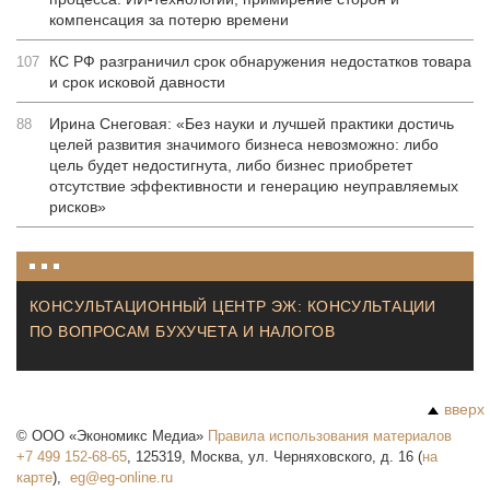
компенсация за потерю времени
КС РФ разграничил срок обнаружения недостатков товара
107
и срок исковой давности
Ирина Снеговая: «Без науки и лучшей практики достичь
88
целей развития значимого бизнеса невозможно: либо
цель будет недостигнута, либо бизнес приобретет
отсутствие эффективности и генерацию неуправляемых
рисков»
КОНСУЛЬТАЦИОННЫЙ ЦЕНТР ЭЖ: КОНСУЛЬТАЦИИ
ПО ВОПРОСАМ БУХУЧЕТА И НАЛОГОВ
вверх
©
ООО «Экономикс Медиа»
Правила использования материалов
+7 499 152-68-65
,
125319
,
Москва
,
ул. Черняховского, д. 16
(
на
карте
),