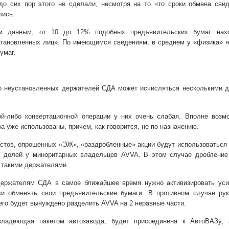
до сих пор этого не сделали, несмотря на то что сроки обмена сви
лись.
ым данным, от 10 до 12% подобных предъявительских
бумаг нах
становленных лиц». По имеющимся сведениям, в среднем у «физика» 
умаг.
 неустановленных держателей СДА может исчисляться несколькими д
й-либо конвертационной операции у них очень слабая. Вполне возмо
а уже использованы, причем, как говорится, не по назначению.
стов, опрошенных «ЭЖ», «раздробленные» акции будут использоваться
а долей у миноритарных владельцев AVVA. В этом случае дробление
 такими держателями.
держателям СДА в самое ближайшее время нужно активизировать уси
ки обменять свои предъявительские бумаги. В противном случае рук
го будет вынуждено разделить AVVA на 2 неравные части.
владеющая пакетом автозавода, будет присоединена к АвтоВАЗу, 