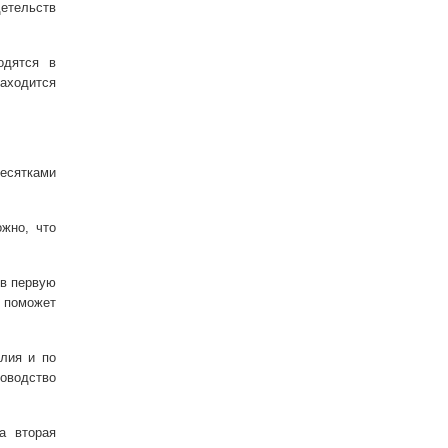
детельств
одятся в
находится
есятками
жно, что
 в первую
 поможет
лия и по
оводство
а вторая