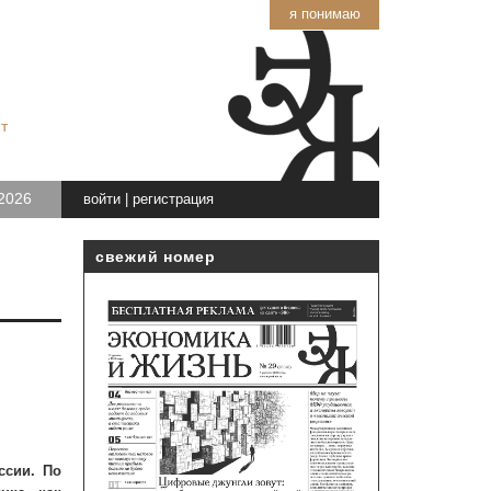
я понимаю
т
2026
войти
|
регистрация
свежий номер
ссии. По