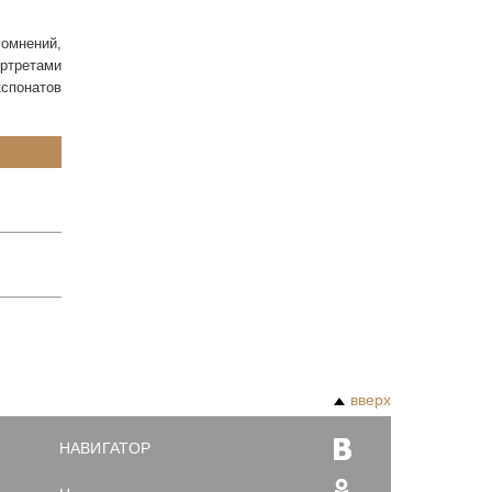
сомнений,
ртретами
спонатов
вверх
НАВИГАТОР