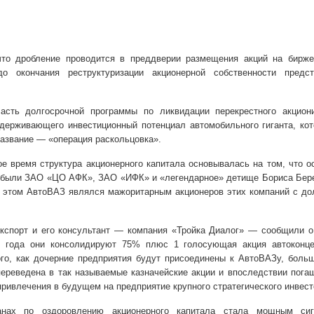
что дробление проводится в преддверии размещения акций на бирже
о окончания реструктуризации акционерной собственности предст
асть долгосрочной программы по ликвидации перекрестного акциони
держивающего инвестиционный потенциал автомобильного гиганта, ко
азвание — «операция раскольцовка».
ое время структура акционерного капитала основывалась на том, что 
 были ЗАО «ЦО АФК», ЗАО «ИФК» и «легендарное» детище Бориса Бере
том АвтоВАЗ являлся мажоритарным акционеров этих компаний с дол
кспорт и его консультант — компания «Тройка Диалог» — сообщили о
5 года они консолидируют 75% плюс 1 голосующая акция автоконце
ого, как дочерние предприятия будут присоединены к АвтоВАЗу, боль
переведена в так называемые казначейские акции и впоследствии пога
привлечения в будущем на предприятие крупного стратегического инвест
нах по оздоровлению акционерного капитала стала мощным си