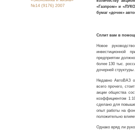
количеству акцио
№14 (9176) 2007
«Газпром» и «ЛУК
бумаг «дочек» авто
Сплит вам в помо
Новое руководст
инвестиционной пр
предприятии должно
более 130 тыс. росс
дочерней структуры 
Недавно АвтоВАЗ об
всего прочего, стои
акции общества сос
коэффициентом 1:10
сделано для повыше
опыт работы на фон
положительно влияет
Однако вряд ли руко