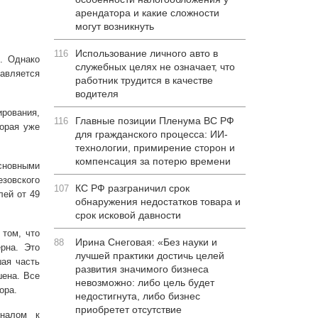
арендатора и какие сложности
могут возникнуть
Использование личного авто в
116
. Однако
служебных целях не означает, что
авляется
работник трудится в качестве
водителя
рования,
Главные позиции Пленума ВС РФ
116
торая уже
для гражданского процесса: ИИ-
технологии, примирение сторон и
компенсация за потерю времени
основными
зовского
КС РФ разграничил срок
107
ей от 49
обнаружения недостатков товара и
срок исковой давности
 том, что
Ирина Снеговая: «Без науки и
88
рна. Это
лучшей практики достичь целей
шая часть
развития значимого бизнеса
шена. Все
невозможно: либо цель будет
ора.
недостигнута, либо бизнес
приобретет отсутствие
гналом к