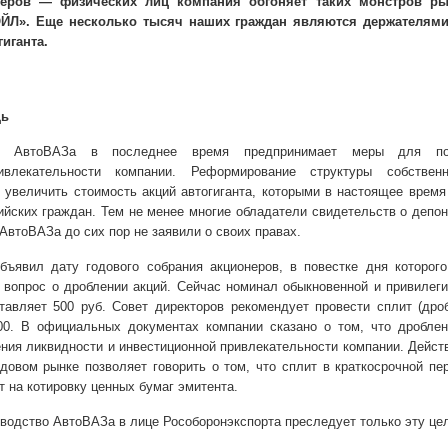
неров — физических лиц компания обгоняет таких монстров ры
ОЙЛ». Еще несколько тысяч наших граждан являются держателям
гиганта.
щь
во АвтоВАЗа в последнее время предпринимает меры для по
ивлекательности компании. Реформирование структуры собствен
 увеличить стоимость акций автогиганта, которыми в настоящее врем
ийских граждан. Тем не менее многие обладатели свидетельств о депо
АвтоВАЗа до сих пор не заявили о своих правах.
ъявил дату годового собрания акционеров, в повестке дня которого
т вопрос о дроблении акций. Сейчас номинал обыкновенной и привилег
тавляет 500 руб. Совет директоров рекомендует провести сплит (дро
0. В официальных документах компании сказано о том, что дроблен
ния ликвидности и инвестиционной привлекательности компании. Дейст
довом рынке позволяет говорить о том, что сплит в краткосрочной пе
 на котировку ценных бумаг эмитента.
водство АвтоВАЗа в лице Рособоронэкспорта преследует только эту це