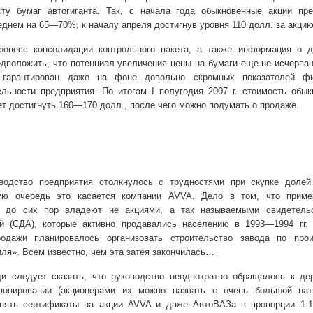
ту бумаг автогиганта. Так, с начала года обыкновенные акции пре
еднем на 65—70%, к началу апреля достигнув уровня 110 долл. за акцию
оцесс консолидации контрольного пакета, а также информация о д
едположить, что потенциал увеличения цены на бумаги еще не исчерпа
 гарантирован даже на фоне довольно скромных показателей фи
ельности предприятия. По итогам I полугодия
2007 г. стоимость обы
т достигнуть 160—170 долл., после чего можно подумать о продаже.
водство предприятия столкнулось с трудностями при скупке долей
ую очередь это касается компании AVVA. Дело в том, что прим
A до сих пор владеют не акциями, а так называемыми
свидетель
й (СДА), которые активно продавались населению в 1993—1994 гг. 
одажи планировалось организовать строительство завода по прои
ля». Всем известно, чем эта затея закончилась…
и следует сказать, что руководство неоднократно обращалось к де
понировании (акционерами их можно назвать с очень большой нат
нять сертификаты на акции AVVA и даже АвтоВАЗа в пропорции 1:1