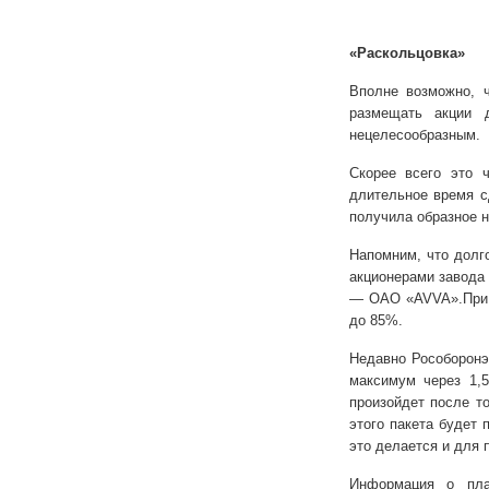
«Раскольцовка»
Вполне возможно, 
размещать акции д
нецелесообразным.
Скорее всего это ч
длительное время с
получила образное н
Напомним, что долг
акционерами завода
— ОАО «AVVA».При э
до 85%.
Недавно Рособоронэ
максимум через 1,
произойдет после т
этого пакета будет 
это делается и для 
Информация о пла