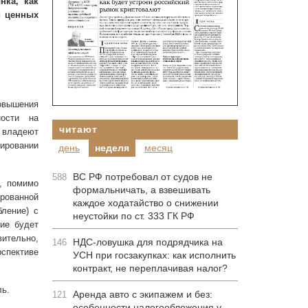
нка, как
и ценных
вышения
ности на
читают
я владеют
нировании
день
неделя
месяц
ВС РФ потребовал от судов не
588
, помимо
формальничать, а взвешивать
ированной
каждое ходатайство о снижении
бление) с
неустойки по ст. 333 ГК РФ
ие будет
вительно,
НДС-ловушка для подрядчика на
146
рспективе
УСН при госзакупках: как исполнить
контракт, не переплачивая налог?
ль.
Аренда авто с экипажем и без:
121
особенности налогообложения у