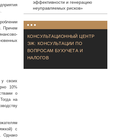
эффективности и генерацию
дприятия
неуправляемых рисков»
.
роблении
н. Причем
нансово-
КОНСУЛЬТАЦИОННЫЙ ЦЕНТР
кновенных
ЭЖ: КОНСУЛЬТАЦИИ ПО
ВОПРОСАМ БУХУЧЕТА И
НАЛОГОВ
 у своих
ерно 10%
ствами о
Тогда на
зводству
ржателям
яжкой) с
. Однако