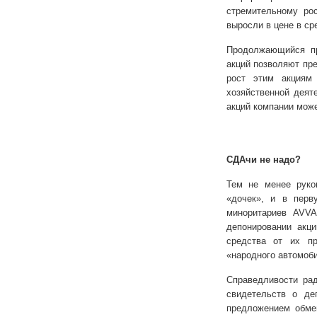
стремительному рос
выросли в цене в ср
Продолжающийся пр
акций позволяют пр
рост этим акциям
хозяйственной деят
акций компании може
СДАчи не надо?
Тем не менее руко
«дочек», и в перв
миноритариев AVV
депонировании акци
средства от их пр
«народного автомоби
Справедливости рад
свидетельств о де
предложением обме