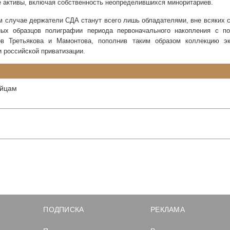
е активы, включая собственность неопределившихся миноритариев.
м случае
держатели СДА станут всего лишь обладателями, вне всяких 
ных образцов полиграфии периода первоначального накопления с по
ов Третьякова и Мамонтова, пополнив таким образом коллекцию эк
 российской приватизации.
айцам
ПОДПИСКА
РЕКЛАМА