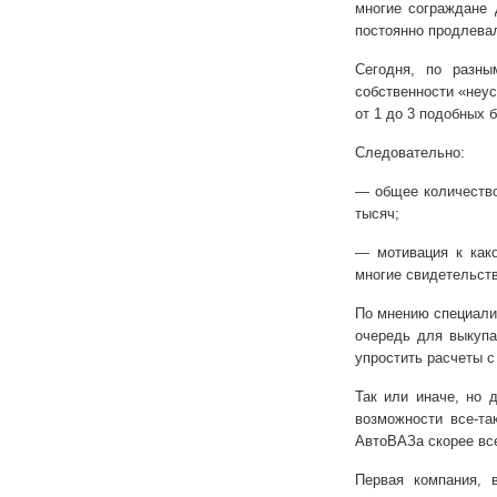
многие сограждане 
постоянно продлева
Сегодня, по разн
собственности «неу
от 1 до 3 подобных б
Следовательно:
— общее количество
тысяч;
— мотивация к како
многие свидетельств
По мнению специали
очередь для выкуп
упростить расчеты с
Так или иначе, но 
возможности все-та
АвтоВАЗа скорее все
Первая компания,