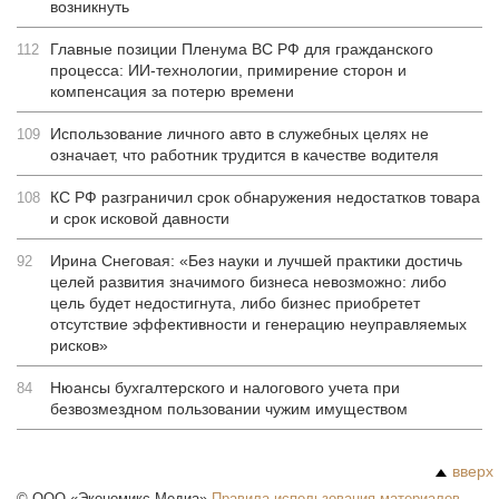
возникнуть
Главные позиции Пленума ВС РФ для гражданского
112
процесса: ИИ-технологии, примирение сторон и
компенсация за потерю времени
Использование личного авто в служебных целях не
109
означает, что работник трудится в качестве водителя
КС РФ разграничил срок обнаружения недостатков товара
108
и срок исковой давности
Ирина Снеговая: «Без науки и лучшей практики достичь
92
целей развития значимого бизнеса невозможно: либо
цель будет недостигнута, либо бизнес приобретет
отсутствие эффективности и генерацию неуправляемых
рисков»
Нюансы бухгалтерского и налогового учета при
84
безвозмездном пользовании чужим имуществом
вверх
©
ООО «Экономикс Медиа»
Правила использования материалов