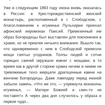
Уже в следующем 1863 году икона вновь оказалась
в России: в Христорождественский женский
монастырь, расположенный в г. Слободском, с
благословением к игуменье Пульхерии приехал
афонский иеромонах Паисий. Привезенный им
образ Богородицы был выставлен для поклонения в
храме, но не привлек ничьего внимания. Вышло так,
что одновременно с ним в Слободской привезли
мощи святых угодников. Толпы людей и сотни
горящих свечей окружали ковчег с мощами, в то
время как в другой стороне храма ничем и никем не
тревожимые тихо мерцали драгоценные камни на
венчике Богородицы. Даже лампадку перед иконой
забыли зажечь. «Что же это, — упрекнула монахинь
игуменья, — Матери Божией и свеч-то не
поставят!» А через два дня случилось у образа и
первое чудо...