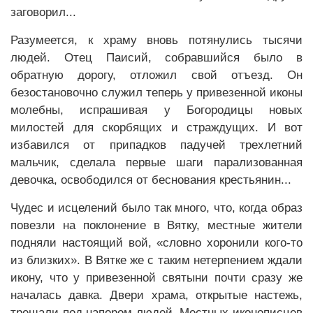
заговорил...
Разумеется, к храму вновь потянулись тысячи
людей. Отец Паисий, собравшийся было в
обратную дорогу, отложил свой отъезд. Он
безостановочно служил теперь у привезенной иконы
молебны, испрашивая у Богородицы новых
милостей для скорбящих и страждущих. И вот
избавился от припадков падучей трехлетний
мальчик, сделала первые шаги парализованная
девочка, освободился от беснования крестьянин...
Чудес и исцелений было так много, что, когда образ
повезли на поклонение в Вятку, местные жители
подняли настоящий вой, «словно хоронили кого-то
из близких». В Вятке же с таким нетерпением ждали
икону, что у привезенной святыни почти сразу же
началась давка. Двери храма, открытые настежь,
трещали под напором людей. Местных иконописцев