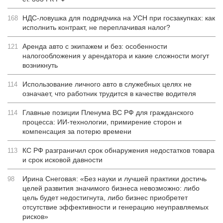
НДС-ловушка для подрядчика на УСН при госзакупках: как
168
исполнить контракт, не переплачивая налог?
Аренда авто с экипажем и без: особенности
121
налогообложения у арендатора и какие сложности могут
возникнуть
Использование личного авто в служебных целях не
114
означает, что работник трудится в качестве водителя
Главные позиции Пленума ВС РФ для гражданского
114
процесса: ИИ-технологии, примирение сторон и
компенсация за потерю времени
КС РФ разграничил срок обнаружения недостатков товара
113
и срок исковой давности
Ирина Снеговая: «Без науки и лучшей практики достичь
98
целей развития значимого бизнеса невозможно: либо
цель будет недостигнута, либо бизнес приобретет
отсутствие эффективности и генерацию неуправляемых
рисков»