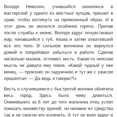
Володя Неволин, учившийся иконописи в
мастерской у одного из местных купцов, пришел в
храм, чтобы взглянуть на привезенный образ. И в
этот день он молился особенно горячо. Припав
после службы к иконе, Володя вдруг почувствовал
жар, начавшийся с губ, языка и затем охвативший
все его тело. В сильном волнении он вернулся
домой и попробовал забыться в работе. Сделав
несколько мазков, отложил кисть. Какая-то неясная
мысль не давала ему покоя. «Какой чудный у нее
венец, — произнес он задумчиво и тут же с ужасом
прошептал: — Да ведь я говорю?!»
Весть о случившемся с быстротой молнии облетела
весь город. Здесь было чему дивиться.
Онемевшего за 6 лет до того мальчика отец успел
показать множеству врачей, но никакие их средства
так и не смогли его излечить. А тут он взял вдруг и