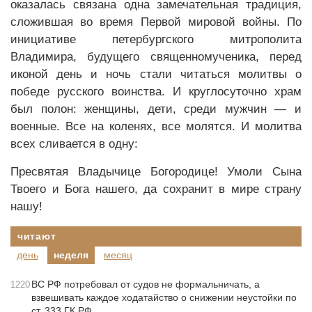
оказалась связана одна замечательная традиция,
сложившая во время Первой мировой войны. По
инициативе петербургского митрополита
Владимира, будущего священномученика, перед
иконой день и ночь стали читаться молитвы о
победе русского воинства. И круглосуточно храм
был полон: женщины, дети, среди мужчин — и
военные. Все на коленях, все молятся. И молитва
всех сливается в одну:
Пресвятая Владычице Богородице! Умоли Сына
Твоего и Бога нашего, да сохранит в мире страну
нашу!
читают
день
неделя
месяц
ВС РФ потребовал от судов не формальничать, а
1220
взвешивать каждое ходатайство о снижении неустойки по
ст. 333 ГК РФ