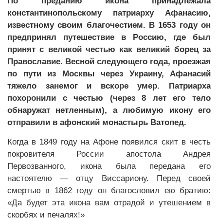
По преданию икона принадлежала
константинопольскому патриарху Афанасию,
известному своим благочестием. В 1653 году он
предпринял путешествие в Россию, где был
принят с великой честью как великий борец за
Православие. Весной следующего года, проезжая
по пути из Москвы через Украину, Афанасий
тяжело занемог и вскоре умер. Патриарха
похоронили с честью (через 8 лет его тело
обнаружат нетленным), а любимую икону его
отправили в афонский монастырь Ватопед.
Когда в 1849 году на Афоне появился скит в честь
покровителя России апостола Андрея
Первозванного, икона была передана его
настоятелю — отцу Виссариону. Перед своей
смертью в 1862 году он благословил ею братию:
«Да будет эта икона вам отрадой и утешением в
скорбях и печалях!»