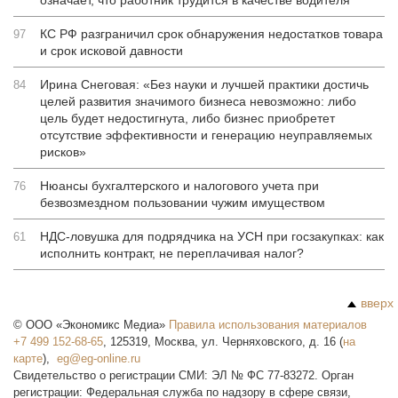
означает, что работник трудится в качестве водителя
КС РФ разграничил срок обнаружения недостатков товара
97
и срок исковой давности
Ирина Снеговая: «Без науки и лучшей практики достичь
84
целей развития значимого бизнеса невозможно: либо
цель будет недостигнута, либо бизнес приобретет
отсутствие эффективности и генерацию неуправляемых
рисков»
Нюансы бухгалтерского и налогового учета при
76
безвозмездном пользовании чужим имуществом
НДС-ловушка для подрядчика на УСН при госзакупках: как
61
исполнить контракт, не переплачивая налог?
вверх
©
ООО «Экономикс Медиа»
Правила использования материалов
+7 499 152-68-65
,
125319
,
Москва
,
ул. Черняховского, д. 16
(
на
карте
),
Свидетельство о регистрации СМИ: ЭЛ № ФС 77-83272. Орган
регистрации: Федеральная служба по надзору в сфере связи,