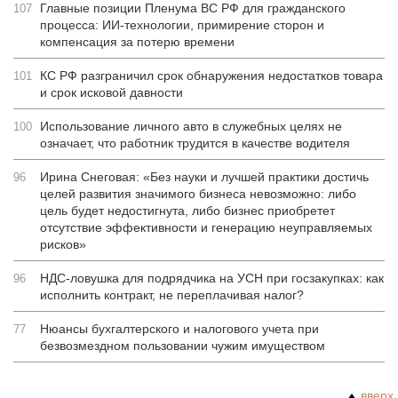
Главные позиции Пленума ВС РФ для гражданского
107
процесса: ИИ-технологии, примирение сторон и
компенсация за потерю времени
КС РФ разграничил срок обнаружения недостатков товара
101
и срок исковой давности
Использование личного авто в служебных целях не
100
означает, что работник трудится в качестве водителя
Ирина Снеговая: «Без науки и лучшей практики достичь
96
целей развития значимого бизнеса невозможно: либо
цель будет недостигнута, либо бизнес приобретет
отсутствие эффективности и генерацию неуправляемых
рисков»
НДС-ловушка для подрядчика на УСН при госзакупках: как
96
исполнить контракт, не переплачивая налог?
Нюансы бухгалтерского и налогового учета при
77
безвозмездном пользовании чужим имуществом
вверх