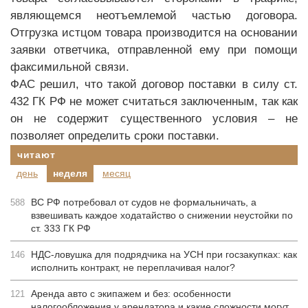
являющемся неотъемлемой частью договора.
Отгрузка истцом товара производится на основании
заявки ответчика, отправленной ему при помощи
факсимильной связи.
ФАС решил, что такой договор поставки в силу ст.
432 ГК РФ не может считаться заключенным, так как
он не содержит существенного условия – не
позволяет определить сроки поставки.
читают
день
неделя
месяц
ВС РФ потребовал от судов не формальничать, а
588
взвешивать каждое ходатайство о снижении неустойки по
ст. 333 ГК РФ
НДС-ловушка для подрядчика на УСН при госзакупках: как
146
исполнить контракт, не переплачивая налог?
Аренда авто с экипажем и без: особенности
121
налогообложения у арендатора и какие сложности могут