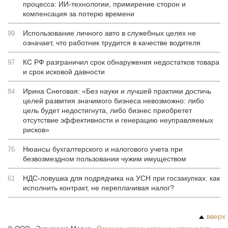
процесса: ИИ-технологии, примирение сторон и
компенсация за потерю времени
Использование личного авто в служебных целях не
99
означает, что работник трудится в качестве водителя
КС РФ разграничил срок обнаружения недостатков товара
97
и срок исковой давности
Ирина Снеговая: «Без науки и лучшей практики достичь
84
целей развития значимого бизнеса невозможно: либо
цель будет недостигнута, либо бизнес приобретет
отсутствие эффективности и генерацию неуправляемых
рисков»
Нюансы бухгалтерского и налогового учета при
76
безвозмездном пользовании чужим имуществом
НДС-ловушка для подрядчика на УСН при госзакупках: как
61
исполнить контракт, не переплачивая налог?
вверх