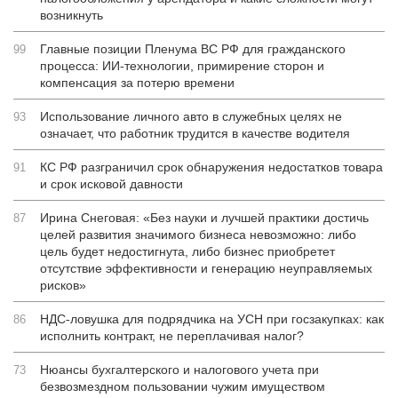
возникнуть
Главные позиции Пленума ВС РФ для гражданского
99
процесса: ИИ-технологии, примирение сторон и
компенсация за потерю времени
Использование личного авто в служебных целях не
93
означает, что работник трудится в качестве водителя
КС РФ разграничил срок обнаружения недостатков товара
91
и срок исковой давности
Ирина Снеговая: «Без науки и лучшей практики достичь
87
целей развития значимого бизнеса невозможно: либо
цель будет недостигнута, либо бизнес приобретет
отсутствие эффективности и генерацию неуправляемых
рисков»
НДС-ловушка для подрядчика на УСН при госзакупках: как
86
исполнить контракт, не переплачивая налог?
Нюансы бухгалтерского и налогового учета при
73
безвозмездном пользовании чужим имуществом